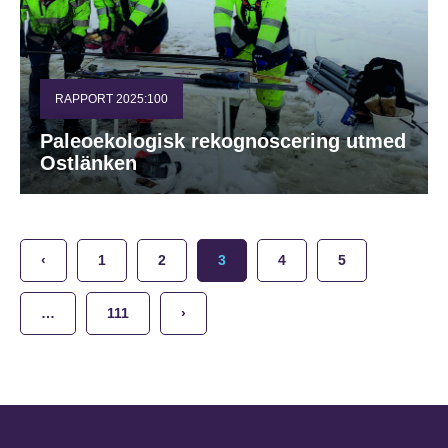
RAPPORT 2025:100
Paleoekologisk rekognoscering utmed
Ostlänken
‹
1
2
3
4
5
…
111
›