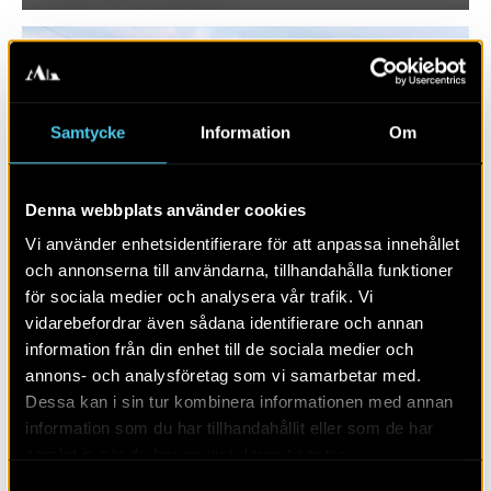
Samtycke
Information
Om
Denna webbplats använder cookies
Vi använder enhetsidentifierare för att anpassa innehållet
och annonserna till användarna, tillhandahålla funktioner
för sociala medier och analysera vår trafik. Vi
RAPPORT 2026:14
vidarebefordrar även sådana identifierare och annan
information från din enhet till de sociala medier och
Uppsalapaketet
annons- och analysföretag som vi samarbetar med.
Dessa kan i sin tur kombinera informationen med annan
information som du har tillhandahållit eller som de har
samlat in när du har använt deras tjänster.
Samtyckesval