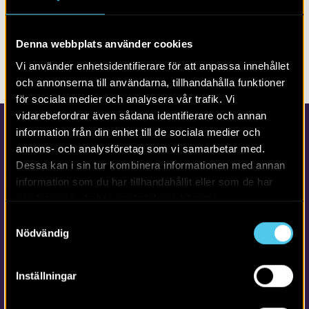
RAPPORT 2016:78
Östra berget i Påljungshage
Denna webbplats använder cookies
Vi använder enhetsidentifierare för att anpassa innehållet
och annonserna till användarna, tillhandahålla funktioner
för sociala medier och analysera vår trafik. Vi
vidarebefordrar även sådana identifierare och annan
information från din enhet till de sociala medier och
annons- och analysföretag som vi samarbetar med.
Dessa kan i sin tur kombinera informationen med annan
information som du har tillhandahållit eller som de har
samlat in när du har använt deras tjänster.
Samtyckesval
Kontakta Arkeologerna
Nödvändig
Tfn vx: 010-480 80 00
info@arkeologerna.com
Inställningar
Kontaktinformation till medarbetare och kontor