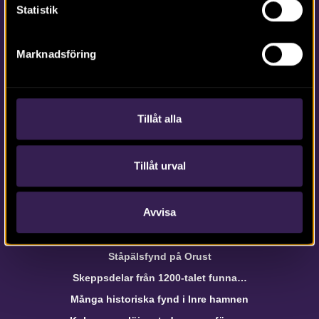
Statistik
Om webbplatsen
Marknadsföring
webb@arkeologerna.com
Om webbplatsen
Tillåt alla
Om Intrasis
Om kakor
Hantera kakor
Tillåt urval
Avvisa
Arkeologerna i media
Arkeologer på jakt efter Getakärr
Ståpälsfynd på Orust
Skeppsdelar från 1200-talet funna…
Många historiska fynd i Inre hamnen