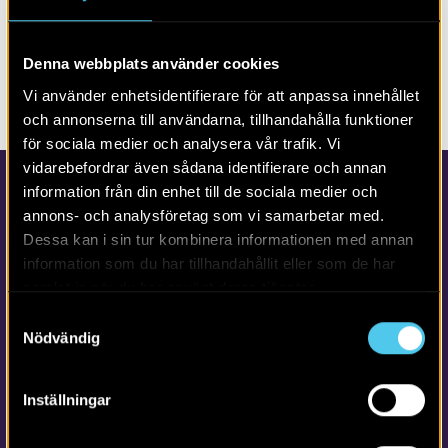
RAPPORT 2017:98
Ny ringväg i Trelleborg
Denna webbplats använder cookies
Vi använder enhetsidentifierare för att anpassa innehållet
och annonserna till användarna, tillhandahålla funktioner
för sociala medier och analysera vår trafik. Vi
vidarebefordrar även sådana identifierare och annan
information från din enhet till de sociala medier och
annons- och analysföretag som vi samarbetar med.
Dessa kan i sin tur kombinera informationen med annan
information som du har tillhandahållit eller som de har
samlat in när du har använt deras tjänster.
Samtyckesval
Kontakta Arkeologerna
Nödvändig
Tfn vx: 010-480 80 00
info@arkeologerna.com
Inställningar
Kontaktinformation till medarbetare och kontor