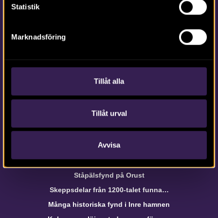
Statistik
Om webbplatsen
Marknadsföring
webb@arkeologerna.com
Om webbplatsen
Tillåt alla
Om Intrasis
Om kakor
Hantera kakor
Tillåt urval
Avvisa
Arkeologerna i media
Arkeologer på jakt efter Getakärr
Ståpälsfynd på Orust
Skeppsdelar från 1200-talet funna…
Många historiska fynd i Inre hamnen