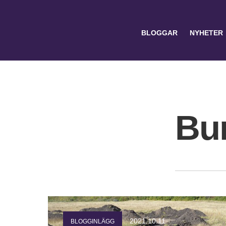
BLOGGAR
NYHETER
Bu
Search
for:
2021.10.11
BLOGGINLÄGG