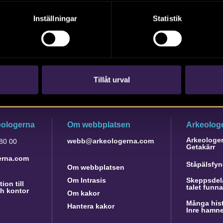
Inställningar
Statistik
Tillåt urval
eologerna
Om webbplatsen
Arkeologe
Arkeologer 
webb@arkeologerna.com
 80 00
Getakärr
erna.com
Ståpälsfyn
Om webbplatsen
Om Intrasis
Skeppsdela
ion till
talet funn
h kontor
Om kakor
Många hist
Hantera kakor
Inre hamn