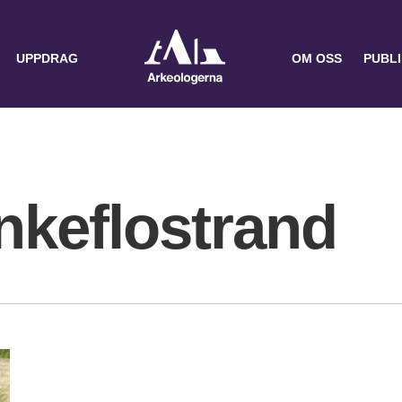
UPPDRAG
OM OSS
PUBL
nkeflostrand