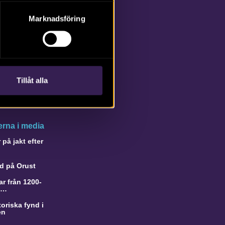
Marknadsföring
Tillåt alla
rna i media
på jakt efter
d på Orust
r från 1200-
a…
oriska fynd i
en