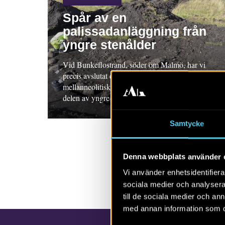
Spår av en
palissadanläggning från
yngre stenålder
Vid Bunkeflostrand, söder om Malmö, har vi
precis avslutat en förundersökning av en
mellanneolitisk palissadanläggning (mellersta
delen av yngre stenålder,...
Samtycke
Denna webbplats använder 
Vi använder enhetsidentifierar
sociala medier och analysera 
till de sociala medier och a
med annan information som du 