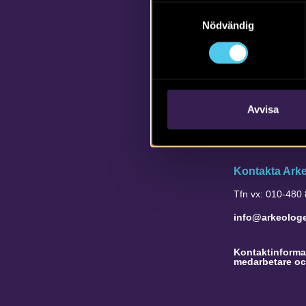
Samtyckesval
Nödvändig
Avvisa
Kontakta Ark
Tfn vx: 010-480
info@arkeolog
Kontaktinformat
medarbetare oc