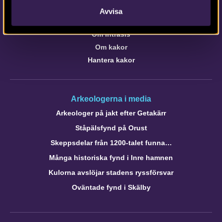
Avvisa
Om webbplatsen
Om Intrasis
Om kakor
Hantera kakor
Arkeologerna i media
Arkeologer på jakt efter Getakärr
Ståpälsfynd på Orust
Skeppsdelar från 1200-talet funna…
Många historiska fynd i Inre hamnen
Kulorna avslöjar stadens ryssförsvar
Oväntade fynd i Skälby