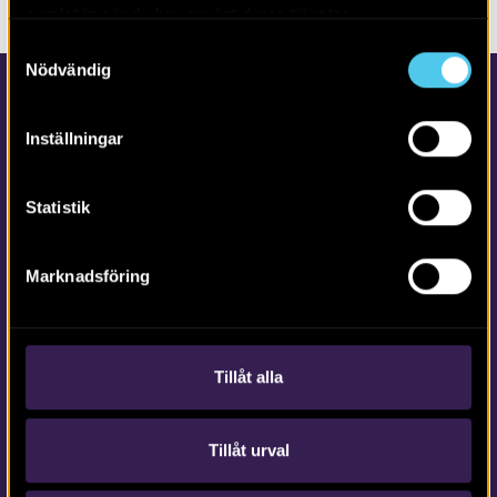
samlat in när du har använt deras tjänster.
Samtyckesval
Nödvändig
Inställningar
Statistik
Kontakta Arkeologerna
Marknadsföring
Tfn vx: 010-480 80 00
info@arkeologerna.com
Kontaktinformation till medarbetare och kontor
Tillåt alla
Tillåt urval
Om webbplatsen
webb@arkeologerna.com