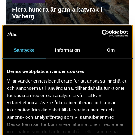
Flera hundra år gamla båtvrak i
Varberg
Samtycke
Information
Om
Denna webbplats använder cookies
Vi använder enhetsidentifierare för att anpassa innehållet
och annonserna till användarna, tillhandahålla funktioner
för sociala medier och analysera vår trafik. Vi
vidarebefordrar även sådana identifierare och annan
RAPPORT 2020:90
information från din enhet till de sociala medier och
annons- och analysföretag som vi samarbetar med.
Liljevalchsvraket
Dessa kan i sin tur kombinera informationen med annan
information som du har tillhandahållit eller som de har