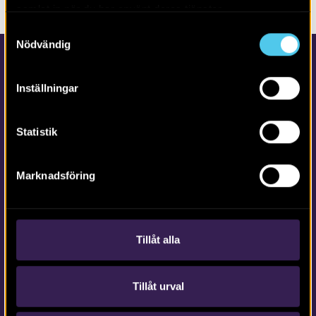
samlat in när du har använt deras tjänster.
Samtyckesval
Nödvändig
Inställningar
Statistik
Kontakta Arkeologerna
Marknadsföring
Tfn vx: 010-480 80 00
info@arkeologerna.com
Kontaktinformation till medarbetare och kontor
Tillåt alla
Tillåt urval
Om webbplatsen
webb@arkeologerna.com