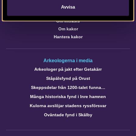
Avvisa
Om webbplatsen
Om Intrasis
Om kakor
Hantera kakor
Arkeologerna i media
Arkeologer på jakt efter Getakärr
Ståpälsfynd på Orust
Skeppsdelar från 1200-talet funna…
Många historiska fynd i Inre hamnen
Kulorna avslöjar stadens ryssförsvar
Oväntade fynd i Skälby