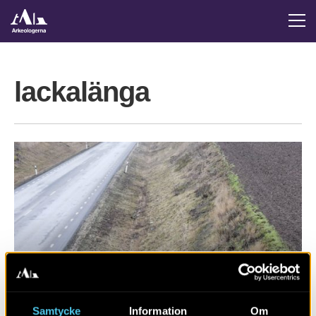
lackalänga
RAPPORT 2017:148
Samtycke
Information
Om