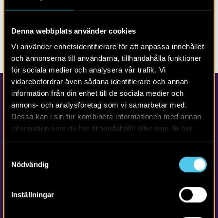
Gång- och cykelväg mellan Rinnebäck
och Lackalänga
Denna webbplats använder cookies
Vi använder enhetsidentifierare för att anpassa innehållet
och annonserna till användarna, tillhandahålla funktioner
för sociala medier och analysera vår trafik. Vi
vidarebefordrar även sådana identifierare och annan
information från din enhet till de sociala medier och
annons- och analysföretag som vi samarbetar med.
Dessa kan i sin tur kombinera informationen med annan
information som du har tillhandahållit eller som de har
samlat in när du har använt deras tjänster.
Samtyckesval
Kontakta Arkeologerna
Nödvändig
Tfn vx: 010-480 80 00
info@arkeologerna.com
Inställningar
Kontaktinformation till medarbetare och kontor