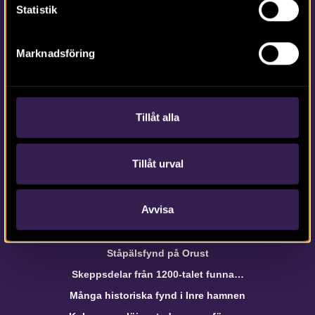
Statistik
Om webbplatsen
Marknadsföring
webb@arkeologerna.com
Om webbplatsen
Tillåt alla
Om Intrasis
Om kakor
Hantera kakor
Tillåt urval
Avvisa
Arkeologerna i media
Arkeologer på jakt efter Getakärr
Ståpälsfynd på Orust
Skeppsdelar från 1200-talet funna…
Många historiska fynd i Inre hamnen