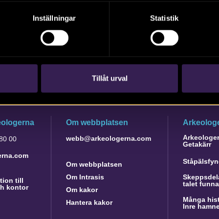
Inställningar
Statistik
Tillåt urval
eologerna
Om webbplatsen
Arkeologe
Arkeologer 
webb@arkeologerna.com
 80 00
Getakärr
erna.com
Ståpälsfyn
Om webbplatsen
Om Intrasis
Skeppsdela
ion till
talet funn
h kontor
Om kakor
Många hist
Hantera kakor
Inre hamn