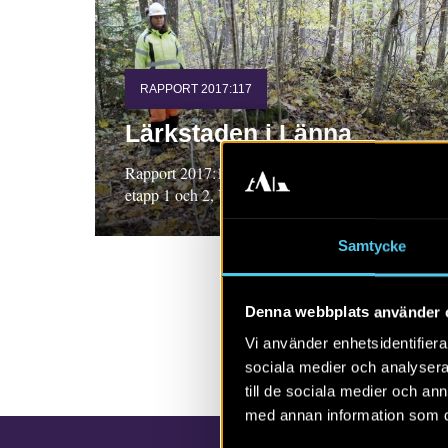
RAPPORT 2017:117
Lärkstaden i Länna
Rapport 2017:117. Arkeologisk utredning,
etapp 1 och 2, Uppland. Niclas Björck
Samtycke
Denna webbplats använder 
Vi använder enhetsidentifierar
sociala medier och analysera 
till de sociala medier och a
med annan information som du 