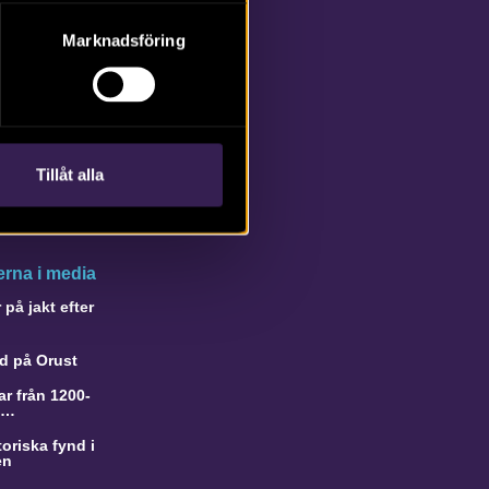
Marknadsföring
Tillåt alla
rna i media
på jakt efter
d på Orust
r från 1200-
a…
oriska fynd i
en