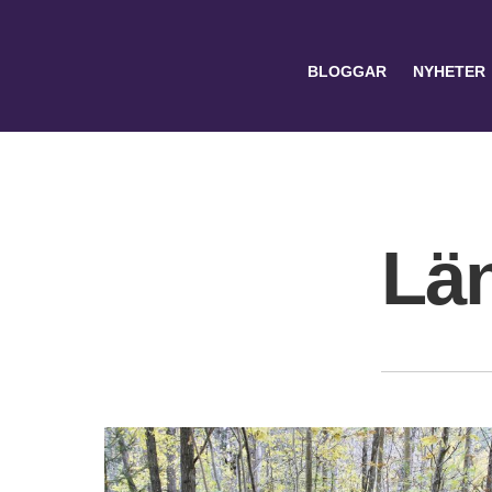
BLOGGAR
NYHETER
Lä
Search
for: