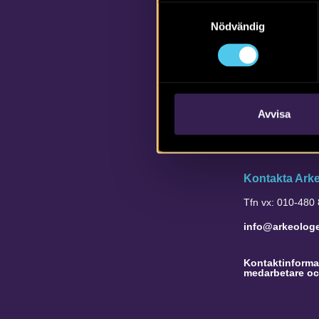
Samtyckesval
Nödvändig
Avvisa
Kontakta Ark
Tfn vx: 010-480
info@arkeolog
Kontaktinformat
medarbetare oc