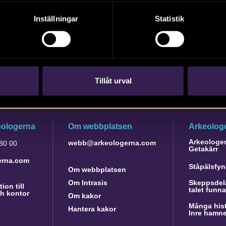
Inställningar
Statistik
Tillåt urval
eologerna
Om webbplatsen
Arkeologe
Arkeologer 
webb@arkeologerna.com
 80 00
Getakärr
erna.com
Ståpälsfyn
Om webbplatsen
Om Intrasis
Skeppsdela
ion till
talet funn
h kontor
Om kakor
Många hist
Hantera kakor
Inre hamn