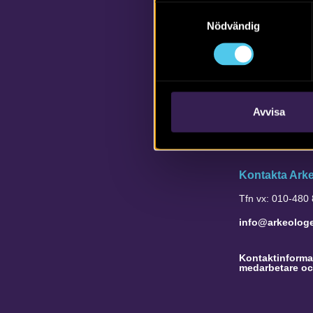
Samtyckesval
Nödvändig
Avvisa
Kontakta Ark
Tfn vx: 010-480
info@arkeolog
Kontaktinformat
medarbetare oc