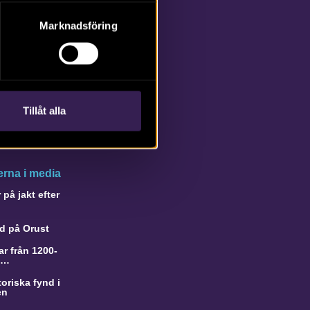
Marknadsföring
Tillåt alla
rna i media
på jakt efter
d på Orust
r från 1200-
a…
oriska fynd i
en