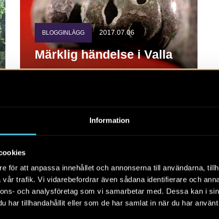
2017.07.06
BLOGGINLÄGG
Märklig händelse i Valla
Ett unikt fynd av en sölja med människoansikte
hittades i en grav och förbluffade
arkeologerna...
Information
cookies
e för att anpassa innehållet och annonserna till användarna, tillh
vår trafik. Vi vidarebefordrar även sådana identifierare och anna
nnons- och analysföretag som vi samarbetar med. Dessa kan i sin
har tillhandahållit eller som de har samlat in när du har använt 