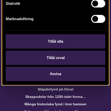
Statistik
Om webbplatsen
Marknadsföring
webb@arkeologerna.com
Om webbplatsen
Tillåt alla
Om Intrasis
Om kakor
Hantera kakor
Tillåt urval
Avvisa
Arkeologerna i media
Arkeologer på jakt efter Getakärr
Ståpälsfynd på Orust
Skeppsdelar från 1200-talet funna…
Många historiska fynd i Inre hamnen