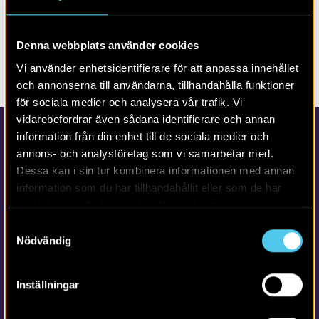
Boplatser – Riksväg 40, Dållebo–
Hester, del 2
Denna webbplats använder cookies
Vi använder enhetsidentifierare för att anpassa innehållet
och annonserna till användarna, tillhandahålla funktioner
för sociala medier och analysera vår trafik. Vi
vidarebefordrar även sådana identifierare och annan
information från din enhet till de sociala medier och
annons- och analysföretag som vi samarbetar med.
Dessa kan i sin tur kombinera informationen med annan
information som du har tillhandahållit eller som de har
samlat in när du har använt deras tjänster.
Samtyckesval
Kontakta Arkeologerna
Nödvändig
Tfn vx: 010-480 80 00
info@arkeologerna.com
Inställningar
Kontaktinformation till medarbetare och kontor