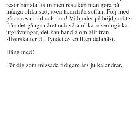
resor har ställts in men resa kan man göra på
många olika sätt, även hemifrån soffan. Följ med
på en resa i tid och rum! Vi bjuder på höjdpunkter
från det gångna året och våra olika arkeologiska
utgrävningar, det kan handla om allt från
silverskatter till fyndet av en liten dalahäst.
Häng med!
För dig som missade tidigare års julkalendrar,
hittar du dem här:
2019 års kalender
2018 års kalender
Prenumerera på
bloggen