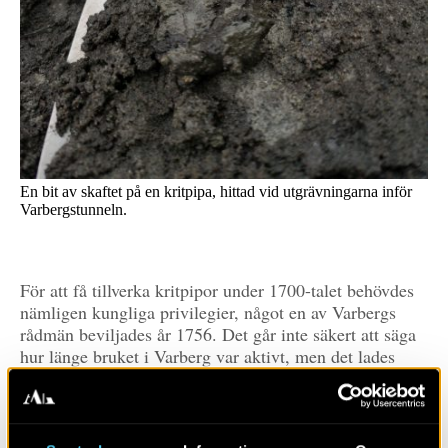
En bit av skaftet på en kritpipa, hittad vid utgrävningarna inför
Varbergstunneln.
För att få tillverka kritpipor under 1700-talet behövdes
nämligen kungliga privilegier, något en av Varbergs
rådmän beviljades år 1756. Det går inte säkert att säga
hur länge bruket i Varberg var aktivt, men det lades
troligen ner innan 1800-talets början.
Vi vet att liknande fabriker producerade stora mängder
pipor, och att produktionen i andra fall har lämnat stora