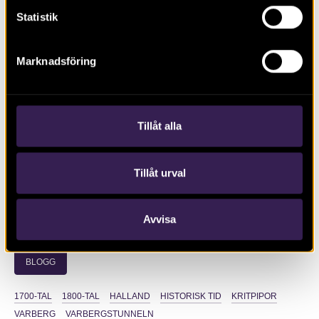
Statistik
Marknadsföring
Denna karta över Varberg från 1778 visar pipebruketsplacering
strax norr om staden, under vad som idag är Kvarteret
Verkstaden. Här har vi har markerat byggnaden med en lila
Tillåt alla
cirkel. Karta: Läntmäteriet. Bearbetad av oss.
Tillåt urval
ALLA INLÄGG I ARKEOLOGI I VARBERG
Avvisa
LÄS MER OM:
BLOGG
1700-TAL
1800-TAL
HALLAND
HISTORISK TID
KRITPIPOR
VARBERG
VARBERGSTUNNELN