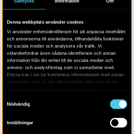
Samtycke
Information
Om
spår efter sig. Vi hade hoppats på att kunna hitta
kasserade pipor och material från bruket när vi rörde
oss i området mellan Kvarteret Verkstaden och den
Denna webbplats använder cookies
gamla strandlinjen, även om vårt undersökningsområde
inte inkluderar pipebruket i sig. Tyvärr har vi ännu inte
Vi använder enhetsidentifierare för att anpassa innehållet
hittat några spår efter bruket, men vi håller givetvis
och annonserna till användarna, tillhandahålla funktioner
hoppet uppe eftersom vi har mer mark att undersöka
för sociala medier och analysera vår trafik. Vi
kring stationshuset. Det är dock tyvärr möjligt att allt
vidarebefordrar även sådana identifierare och annan
som pipebruket lämnade efter sig på platsen har tagits
information från din enhet till de sociala medier och
bort när man byggt nytt i området, eller när man gjorde
annons- och analysföretag som vi samarbetar med.
markförberedningarna för järnvägen i slutet av 1800-
Dessa kan i sin tur kombinera informationen med annan
talet. Det återstå att se.
information som du har tillhandahållit eller som de har
samlat in när du har använt deras tjänster.
Samtyckesval
Nödvändig
Inställningar