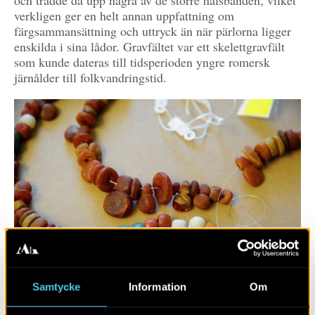
och trädde då upp några av de större halsbanden, vilket
verkligen ger en helt annan uppfattning om
färgsammansättning och uttryck än när pärlorna ligger
enskilda i sina lådor. Gravfältet var ett skelettgravfält
som kunde dateras till tidsperioden yngre romersk
järnålder till folkvandringstid.
Samtycke
Information
Om