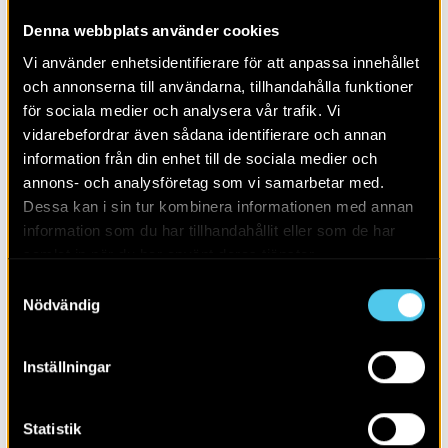
Denna webbplats använder cookies
Vi använder enhetsidentifierare för att anpassa innehållet
och annonserna till användarna, tillhandahålla funktioner
för sociala medier och analysera vår trafik. Vi
vidarebefordrar även sådana identifierare och annan
information från din enhet till de sociala medier och
annons- och analysföretag som vi samarbetar med.
Dessa kan i sin tur kombinera informationen med annan
ALLA INLÄGG I ESS VID LUND
information som du har tillhandahållit eller som de har
samlat in när du har använt deras tjänster.
LÄS MER OM:
Samtyckesval
Nödvändig
BLOGG
ESS
SKÅNE
Inställningar
Statistik
DELA SIDAN