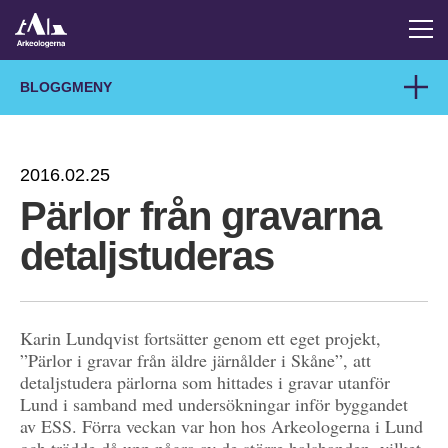
BLOGGMENY
2016.02.25
Pärlor från gravarna
detaljstuderas
Karin Lundqvist fortsätter genom ett eget projekt,
”Pärlor i gravar från äldre järnålder i Skåne”, att
detaljstudera pärlorna som hittades i gravar utanför
Lund i samband med undersökningar inför byggandet
av ESS. Förra veckan var hon hos Arkeologerna i Lund