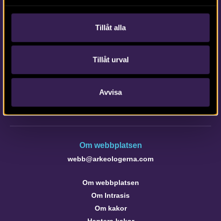
Tillåt alla
Kontakta Arkeologerna
Tillåt urval
Tfn vx: 010-480 80 00
info@arkeologerna.com
Avvisa
Kontaktinformation till medarbetare och kontor
Om webbplatsen
webb@arkeologerna.com
Om webbplatsen
Om Intrasis
Om kakor
Hantera kakor