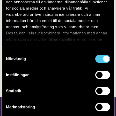
och annonserna till användarna, tillhandahålla funktioner
för sociala medier och analysera vår trafik. Vi
ALLA INLÄGG I GRUVBRON I FALUN
vidarebefordrar även sådana identifierare och annan
information från din enhet till de sociala medier och
LÄS MER OM:
annons- och analysföretag som vi samarbetar med.
Dessa kan i sin tur kombinera informationen med annan
BLOGG
information som du har tillhandahållit eller som de har
samlat in när du har använt deras tjänster.
GRUVBRON
Samtyckesval
Nödvändig
DELA SIDAN
Inställningar
Prenumerera på
bloggen
Statistik
Marknadsföring