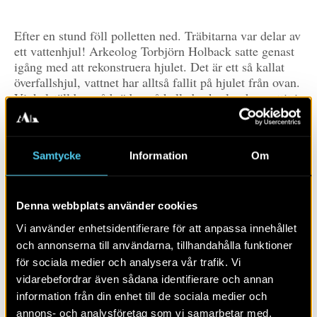
Efter en stund föll polletten ned. Träbitarna var delar av
ett vattenhjul! Arkeolog Torbjörn Holback satte genast
igång med att rekonstruera hjulet. Det är ett så kallat
överfallshjul, vattnet har alltså fallit på hjulet från ovan.
Vinkelställda små brädor, så kallade skovlar, har suttit i
de V-formade urtagen. Hjulet har varit cirka 3 meter i
diameter.
Samtycke
Information
Om
Denna webbplats använder cookies
Vi använder enhetsidentifierare för att anpassa innehållet
och annonserna till användarna, tillhandahålla funktioner
för sociala medier och analysera vår trafik. Vi
vidarebefordrar även sådana identifierare och annan
information från din enhet till de sociala medier och
annons- och analysföretag som vi samarbetar med.