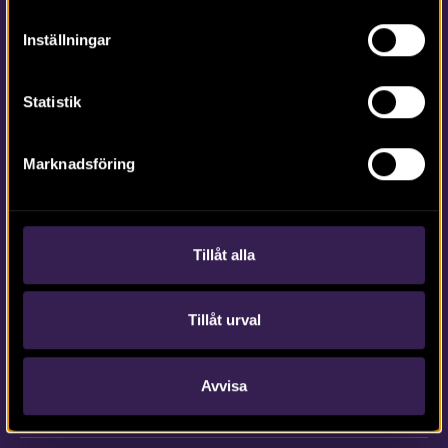
Inställningar
Kontakta Arkeologerna
Tfn vx: 010-480 80 00
Statistik
info@arkeologerna.com
Kontaktinformation till medarbetare och kontor
Marknadsföring
Om webbplatsen
Tillåt alla
webb@arkeologerna.com
Tillåt urval
Om webbplatsen
Om Intrasis
Om kakor
Avvisa
Hantera kakor