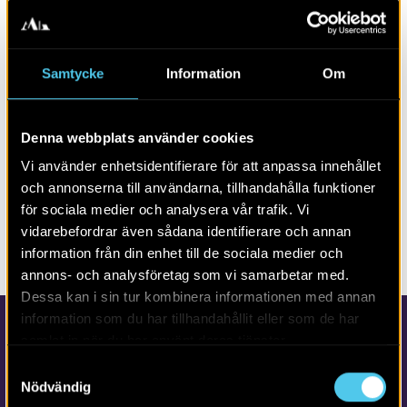
ALLA INLÄGG I KYRKOARKEOLOGI
LÄS MER OM:
Samtycke
Information
Om
3D-MODELLER
BLOGG
KYRKOARKEOLOGI
3D
GÅRBY KYRKA
Denna webbplats använder cookies
Vi använder enhetsidentifierare för att anpassa innehållet
och annonserna till användarna, tillhandahålla funktioner
för sociala medier och analysera vår trafik. Vi
DELA SIDAN
vidarebefordrar även sådana identifierare och annan
Prenumerera på
bloggen
information från din enhet till de sociala medier och
annons- och analysföretag som vi samarbetar med.
Dessa kan i sin tur kombinera informationen med annan
information som du har tillhandahållit eller som de har
samlat in när du har använt deras tjänster.
Samtyckesval
Nödvändig