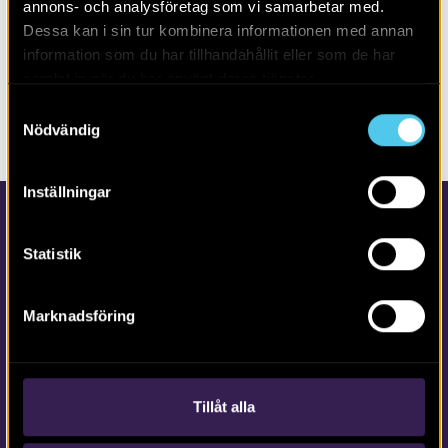
annons- och analysföretag som vi samarbetar med.
Alla
2026
Dessa kan i sin tur kombinera informationen med annan
information som du har tillhandahållit eller som de har
samlat in när du har använt deras tjänster.
Inga poster hittades. Försök gärna med annan filtrering
Samtyckesval
eller fritextsökning.
Nödvändig
Inställningar
Statistik
Marknadsföring
Kontakta Arkeologerna
Tfn vx: 010-480 80 00
Tillåt alla
info@arkeologerna.com