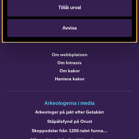
Kontaktinformation till medarbetare och kontor
Tillåt urval
Avvisa
Om webbplatsen
webb@arkeologerna.com
Om webbplatsen
Om Intrasis
Om kakor
Hantera kakor
Arkeologerna i media
Arkeologer på jakt efter Getakärr
Ståpälsfynd på Orust
Skeppsdelar från 1200-talet funna…