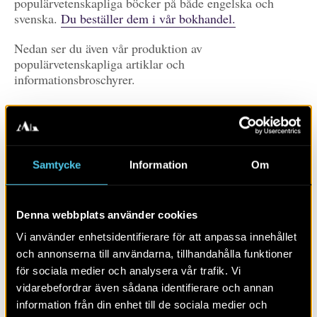
populärvetenskapliga böcker på både engelska och
svenska.
Du beställer dem i vår bokhandel.
Nedan ser du även vår produktion av
populärvetenskapliga artiklar och
informationsbroschyrer.
Prenumerera
Du prenumererar på våra publikationer genom att
Samtycke
Information
Om
klicka på RSS-ikonen.
Det skiljer mellan olika
webbläsare, här kan du läsa mer om hur du gör (PDF)
Denna webbplats använder cookies
Prenumerera på
publikationer
Vi använder enhetsidentifierare för att anpassa innehållet
och annonserna till användarna, tillhandahålla funktioner
Visa alla
Artiklar
Böcker/tidskrifter
för sociala medier och analysera vår trafik. Vi
vidarebefordrar även sådana identifierare och annan
Populärvetenskap
Rapporter
Skola
Övrigt
information från din enhet till de sociala medier och