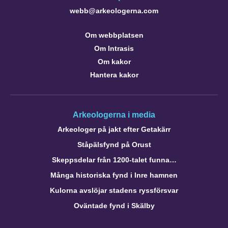
webb@arkeologerna.com
Om webbplatsen
Om Intrasis
Om kakor
Hantera kakor
Arkeologerna i media
Arkeologer på jakt efter Getakärr
Ståpälsfynd på Orust
Skeppsdelar från 1200-talet funna…
Många historiska fynd i Inre hamnen
Kulorna avslöjar stadens ryssförsvar
Oväntade fynd i Skälby