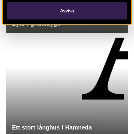
Avvisa
Byar i gränsbygd
Ett stort långhus i Hamneda