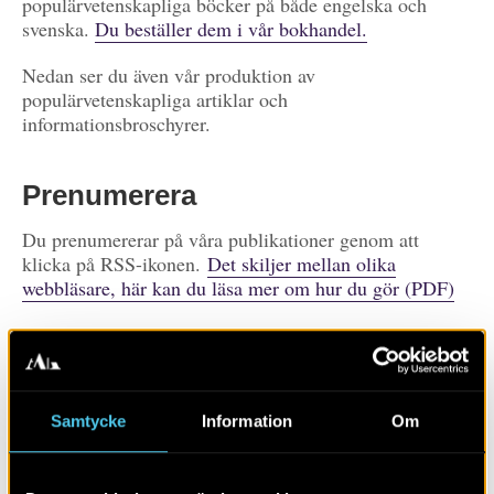
populärvetenskapliga böcker på både engelska och
svenska.
Du beställer dem i vår bokhandel.
Nedan ser du även vår produktion av
populärvetenskapliga artiklar och
informationsbroschyrer.
Prenumerera
Du prenumererar på våra publikationer genom att
klicka på RSS-ikonen.
Det skiljer mellan olika
webbläsare, här kan du läsa mer om hur du gör (PDF)
Prenumerera på
publikationer
Visa alla
Artiklar
Böcker/tidskrifter
Samtycke
Information
Om
Populärvetenskap
Rapporter
Skola
Övrigt