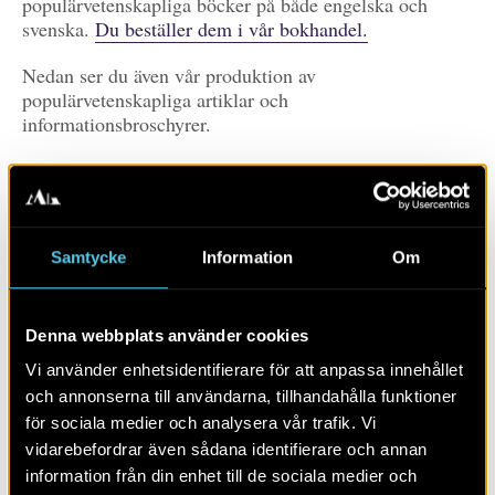
populärvetenskapliga böcker på både engelska och
svenska.
Du beställer dem i vår bokhandel.
Nedan ser du även vår produktion av
populärvetenskapliga artiklar och
informationsbroschyrer.
Prenumerera
Du prenumererar på våra publikationer genom att
Samtycke
Information
Om
klicka på RSS-ikonen.
Det skiljer mellan olika
webbläsare, här kan du läsa mer om hur du gör (PDF)
Denna webbplats använder cookies
Prenumerera på
publikationer
Vi använder enhetsidentifierare för att anpassa innehållet
och annonserna till användarna, tillhandahålla funktioner
Visa alla
Artiklar
Böcker/tidskrifter
för sociala medier och analysera vår trafik. Vi
vidarebefordrar även sådana identifierare och annan
Populärvetenskap
Rapporter
Skola
Övrigt
information från din enhet till de sociala medier och