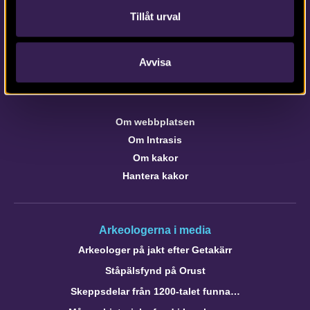
Kontaktinformation till medarbetare och kontor
Tillåt urval
Avvisa
Om webbplatsen
webb@arkeologerna.com
Om webbplatsen
Om Intrasis
Om kakor
Hantera kakor
Arkeologerna i media
Arkeologer på jakt efter Getakärr
Ståpälsfynd på Orust
Skeppsdelar från 1200-talet funna…