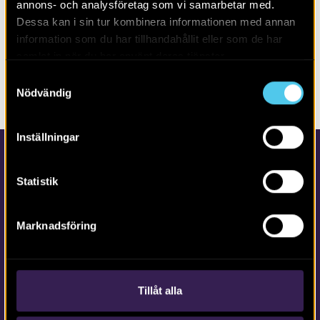
annons- och analysföretag som vi samarbetar med.
Alla
2026
Dessa kan i sin tur kombinera informationen med annan
information som du har tillhandahållit eller som de har
samlat in när du har använt deras tjänster.
Inga poster hittades. Försök gärna med annan filtrering
Samtyckesval
eller fritextsökning.
Nödvändig
Inställningar
Statistik
Marknadsföring
Kontakta Arkeologerna
Tfn vx: 010-480 80 00
Tillåt alla
info@arkeologerna.com