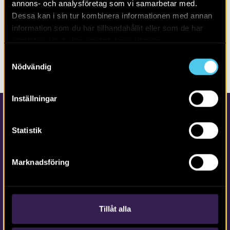
annons- och analysföretag som vi samarbetar med.
Alla
2026
Dessa kan i sin tur kombinera informationen med annan
information som du har tillhandahållit eller som de har
samlat in när du har använt deras tjänster.
Inga poster hittades. Försök gärna med annan filtrering
Samtyckesval
eller fritextsökning.
Nödvändig
Inställningar
Statistik
Marknadsföring
Kontakta Arkeologerna
Tfn vx: 010-480 80 00
Tillåt alla
info@arkeologerna.com