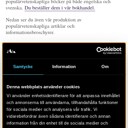
populärvetenskapliga böcker på både engelska och
svenska.
Du beställer dem i vår bokhandel.
Nedan ser du även vår produktion av
populärvetenskapliga artiklar och
informationsbroschyrer.
Prenumerera
Du prenumererar på våra publikationer genom att
Samtycke
Information
Om
klicka på RSS-ikonen.
Det skiljer mellan olika
webbläsare, här kan du läsa mer om hur du gör (PDF)
Denna webbplats använder cookies
Prenumerera på
publikationer
Vi använder enhetsidentifierare för att anpassa innehållet
och annonserna till användarna, tillhandahålla funktioner
Visa alla
Artiklar
Böcker/tidskrifter
för sociala medier och analysera vår trafik. Vi
vidarebefordrar även sådana identifierare och annan
Populärvetenskap
Rapporter
Skola
Övrigt
information från din enhet till de sociala medier och