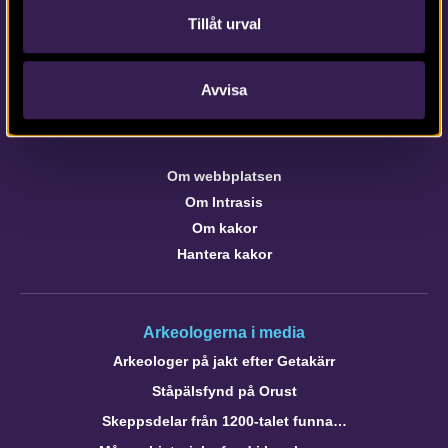
Kontaktinformation till medarbetare och kontor
Tillåt urval
Avvisa
Om webbplatsen
webb@arkeologerna.com
Om webbplatsen
Om Intrasis
Om kakor
Hantera kakor
Arkeologerna i media
Arkeologer på jakt efter Getakärr
Ståpälsfynd på Orust
Skeppsdelar från 1200-talet funna…