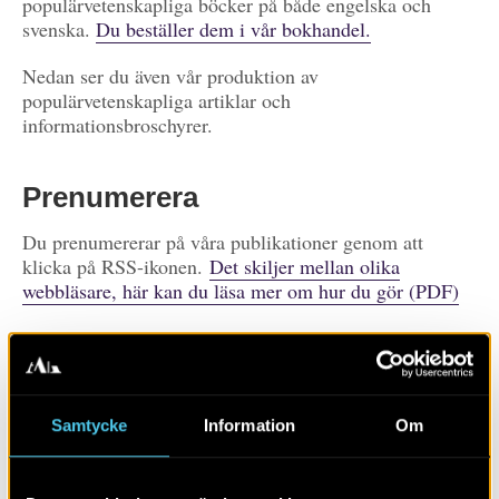
populärvetenskapliga böcker på både engelska och
svenska.
Du beställer dem i vår bokhandel.
Nedan ser du även vår produktion av
populärvetenskapliga artiklar och
informationsbroschyrer.
Prenumerera
Du prenumererar på våra publikationer genom att
klicka på RSS-ikonen.
Det skiljer mellan olika
webbläsare, här kan du läsa mer om hur du gör (PDF)
Prenumerera på
publikationer
Visa alla
Artiklar
Böcker/tidskrifter
Samtycke
Information
Om
Populärvetenskap
Rapporter
Skola
Övrigt