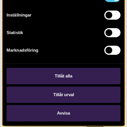
Inställningar
Statistik
Marknadsföring
RAPPORT 2026:54
Förhistoriska boplatslämningar
Tillåt alla
Tillåt urval
Avvisa