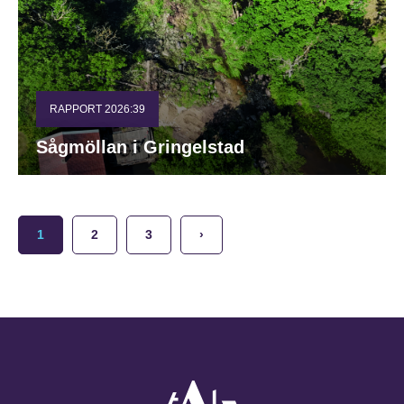
RAPPORT 2026:39
Sågmöllan i Gringelstad
1
2
3
›