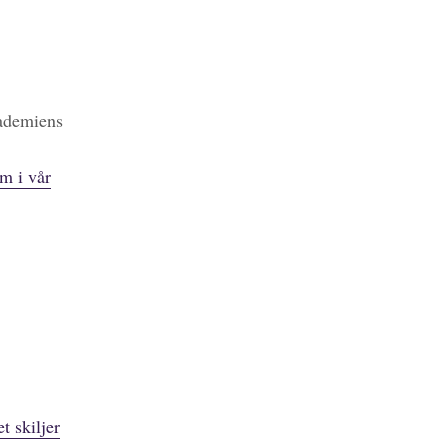
kademiens
m i vår
t skiljer