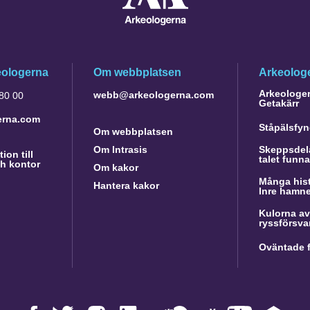
eologerna
Om webbplatsen
Arkeologe
Arkeologer 
webb@arkeologerna.com
 80 00
Getakärr
erna.com
Ståpälsfyn
Om webbplatsen
Om Intrasis
Skeppsdela
ion till
talet funn
h kontor
Om kakor
Många hist
Hantera kakor
Inre hamn
Kulorna av
ryssförsva
Oväntade f