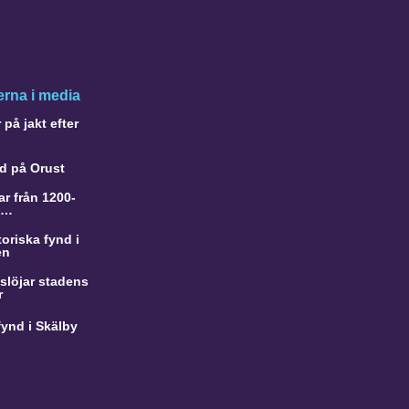
rna i media
på jakt efter
d på Orust
r från 1200-
a…
oriska fynd i
en
slöjar stadens
r
ynd i Skälby