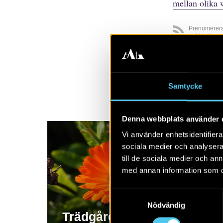
mellan olika 
Prenumerer
publikatione
Visa alla
A
Samtycke
Denna webbplats använder 
Vi använder enhetsidentifierar
sociala medier och analysera 
till de sociala medier och a
med annan information som du 
Samtyckesval
Nödvändig
Trädgårdsarkeologi