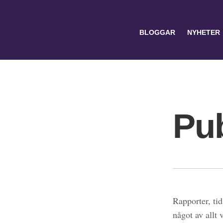
BLOGGAR
NYHETER
Pub
Search
for:
Rapporter, tid
något av allt