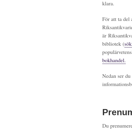
klara.
För att ta del
Riksantikvari
är Riksantikv
bibliotek (
sök
populärvetens
bokhandel.
Nedan ser du 
informationsb
Prenu
Du prenumerer