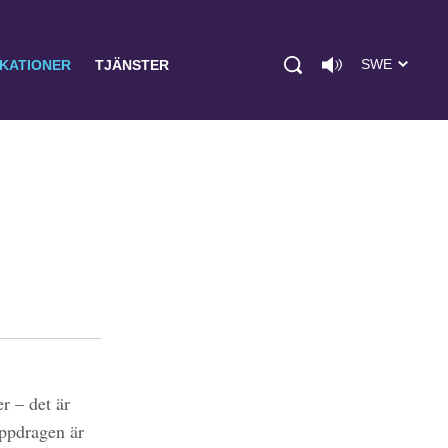
SWE
IKATIONER
TJÄNSTER
r – det är
uppdragen är