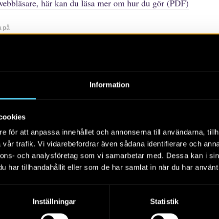
webbläsare, här kan du läsa mer om hur du gör (PDF)
a på
r
rtiklar
Böcker/tidskrifter
Populärvetenskap
Rapporter
Sko
Information
Alla
2026
2025
2024
cookies
e för att anpassa innehållet och annonserna till användarna, tillh
vår trafik. Vi vidarebefordrar även sådana identifierare och anna
nnons- och analysföretag som vi samarbetar med. Dessa kan i sin
har tillhandahållit eller som de har samlat in när du har använt 
Kalmar mellan dröm och
verklighet
Inställningar
Statistik