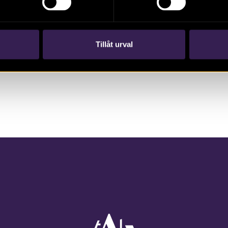
Bok, 2016. Konstruktionen av den
tidigmoderna staden. Göran Tagesson (red.),
Peter Carelli (red.)
Tillåt urval