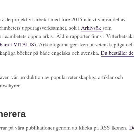
 av de projekt vi arbetat med före 2015 när vi var en del av
eämbetets uppdragsverksamhet, sök i
Arkivsök
som
arieämbetets öppna arkiv. Äldre rapporter finns i Vitterhetsa
bara i VITALIS
). Arkeologerna ger även ut vetenskapliga och
kapliga böcker på både engelska och svenska.
Du beställer de
även vår produktion av populärvetenskapliga artiklar och
roschyrer.
merera
ar på våra publikationer genom att klicka på RSS-ikonen.
De