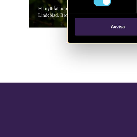
Ett nytt fält inom svensk arkeologi. Karin
Lindeblad. Broschyr, 2016
Avvisa