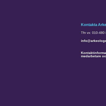
Kontakta Ark
Tfn vx: 010-480
info@arkeolog
Kontaktinformat
medarbetare oc