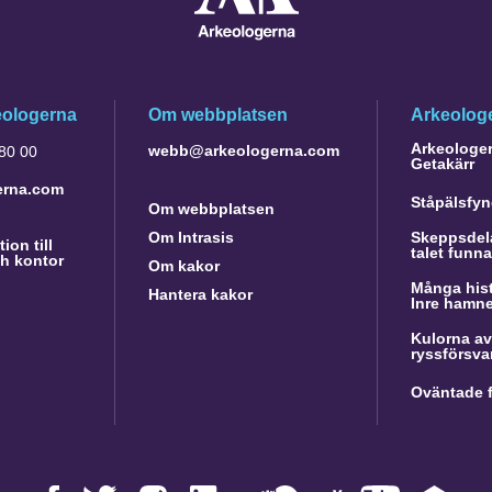
eologerna
Om webbplatsen
Arkeologe
Arkeologer 
webb@arkeologerna.com
 80 00
Getakärr
erna.com
Ståpälsfyn
Om webbplatsen
Om Intrasis
Skeppsdela
ion till
talet funn
h kontor
Om kakor
Många hist
Hantera kakor
Inre hamn
Kulorna av
ryssförsva
Oväntade f