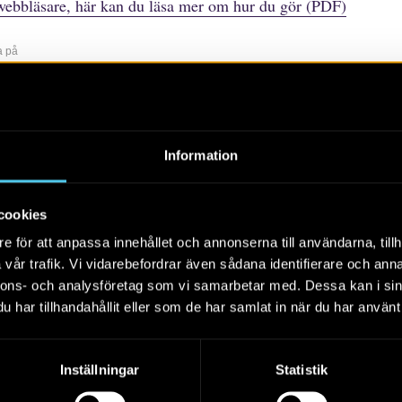
webbläsare, här kan du läsa mer om hur du gör (PDF)
a på
r
rtiklar
Böcker/tidskrifter
Populärvetenskap
Rapporter
Sko
Information
Alla
2026
2025
2024
cookies
e för att anpassa innehållet och annonserna till användarna, tillh
vår trafik. Vi vidarebefordrar även sådana identifierare och anna
nnons- och analysföretag som vi samarbetar med. Dessa kan i sin
har tillhandahållit eller som de har samlat in när du har använt 
Inställningar
Statistik