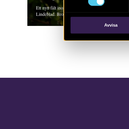
Ett nytt fält inom svensk arkeologi. Karin
Lindeblad. Broschyr, 2016
Avvisa