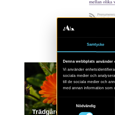
mellan olika 
Prenumerer
publikatione
Visa alla
A
Samtycke
Denna webbplats använder 
Vi använder enhetsidentifierar
sociala medier och analysera 
till de sociala medier och a
med annan information som du 
Samtyckesval
Nödvändig
Trädgårdsarkeologi