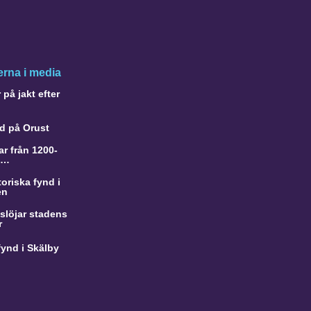
rna i media
på jakt efter
d på Orust
r från 1200-
a…
oriska fynd i
en
slöjar stadens
r
ynd i Skälby