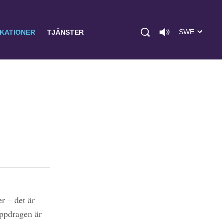
SWE
IKATIONER
TJÄNSTER
r – det är
uppdragen är