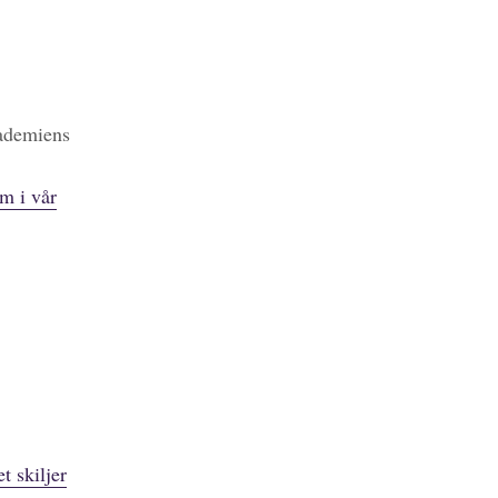
kademiens
m i vår
t skiljer