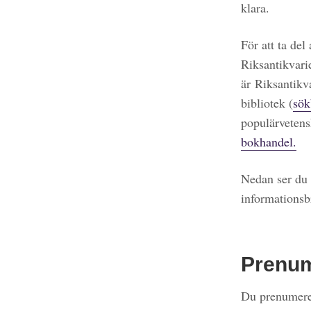
klara.
För att ta del
Riksantikvari
är Riksantikv
bibliotek (
sök
populärvetens
bokhandel.
Nedan ser du 
informationsb
Prenu
Du prenumerer