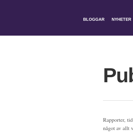
BLOGGAR
NYHETER
Pub
Search
for:
Rapporter, tid
något av allt