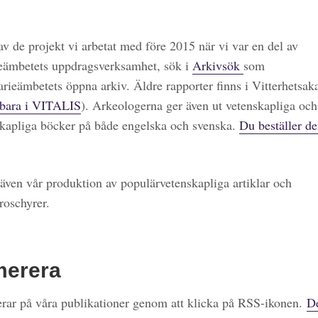
 av de projekt vi arbetat med före 2015 när vi var en del av
eämbetets uppdragsverksamhet, sök i
Arkivsök
som
arieämbetets öppna arkiv. Äldre rapporter finns i Vitterhetsa
bara i VITALIS
). Arkeologerna ger även ut vetenskapliga och
kapliga böcker på både engelska och svenska.
Du beställer de
även vår produktion av populärvetenskapliga artiklar och
roschyrer.
merera
ar på våra publikationer genom att klicka på RSS-ikonen.
De