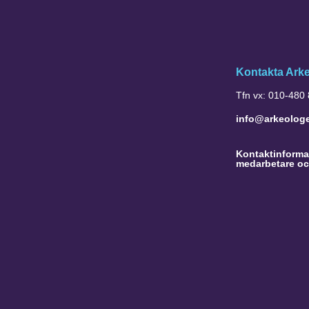
Kontakta Ark
Tfn vx: 010-480
info@arkeolog
Kontaktinformat
medarbetare oc