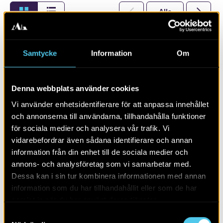
Alla
2026
Samtycke
Information
Om
Denna webbplats använder cookies
Vi använder enhetsidentifierare för att anpassa innehållet
och annonserna till användarna, tillhandahålla funktioner
för sociala medier och analysera vår trafik. Vi
vidarebefordrar även sådana identifierare och annan
information från din enhet till de sociala medier och
annons- och analysföretag som vi samarbetar med.
Dessa kan i sin tur kombinera informationen med annan
information som du har tillhandahållit eller som de har
Kokgropar i klungor i Sunnvära
samlat in när du har använt deras tjänster.
Samtyckesval