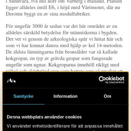
i Sunnvära, två mil norr om Varberg i Halland. Platsen
ligger alldeles intill E6, i höjd med Värömotet, där nu
Derome byggt en av sina modulfabriker.
För ungefär 3000 år sedan var det här området av en
alldeles särskild betydelse för människorna i bygden.
Det vet vi genom de arkeologiska spår vi hittat här och
som vi har kunnat datera med hjälp av kol 14-metoden.
De äldsta lämningarna från bronsålder var så kallade
kokgropar, en typ av grävda gropar som fungerade
ungefär som ugnar. Kokgroparna innehöll rikligt med
träkol och skörbränd sten som hettats upp så mycket att
den spruckit sönder. Liknande anläggningar hittas ofta
på förhistoriska boplatser och har då främst använts i
samband med matlagning.
Samtycke
Information
Om
Det speciella med undersökningen i Sunnvära var
antalet kokgropar, 78 stycken. De låg samlade i två
koncentrationer på var sida om en mindre sänka som
Denna webbplats använder cookies
under bronsåldern var våtmark. Att kokgroparna var så
Vi använder enhetsidentifierare för att anpassa innehållet
många och att de inte låg där människorna bodde tolkar