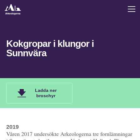
Kokgropar i klungor i
Sunnvära
Ladda ner
broschyr
2019
Våren 2017 undersökte Arkeologerna tre fornlämningar