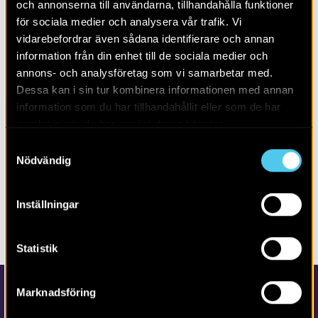
och annonserna till användarna, tillhandahålla funktioner
vi som att platsen under senare delen av bronsåldern var
en samlingsplats, kanske för rituella ceremonier.
för sociala medier och analysera vår trafik. Vi
vidarebefordrar även sådana identifierare och annan
information från din enhet till de sociala medier och
annons- och analysföretag som vi samarbetar med.
LÄS MER OM:
Dessa kan i sin tur kombinera informationen med annan
information som du har tillhandahållit eller som de har
PUBLIKATION
POPULÄRVETENSKAP
samlat in när du har använt deras tjänster.
BRONSÅLDER
HALLAND
KOKGROPAR
SUNNVÄRA
Samtyckesval
Nödvändig
DELA SIDAN
Inställningar
Statistik
Marknadsföring