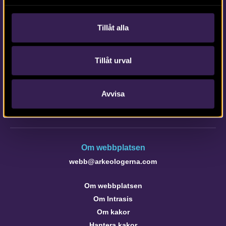
Tillåt alla
Kontakta Arkeologerna
Tillåt urval
Tfn vx: 010-480 80 00
info@arkeologerna.com
Avvisa
Kontaktinformation till medarbetare och kontor
Om webbplatsen
webb@arkeologerna.com
Om webbplatsen
Om Intrasis
Om kakor
Hantera kakor