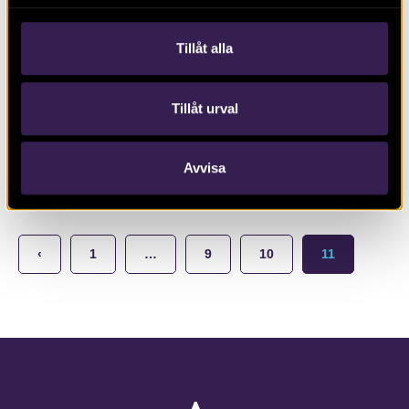
Tillåt alla
RAPPORT 2019:4
Tillåt urval
Schaktningsövervakning för
fjärrvärme i Olai Kyrkogata, kvarteret
Lyckan 14
Avvisa
‹
1
…
9
10
11