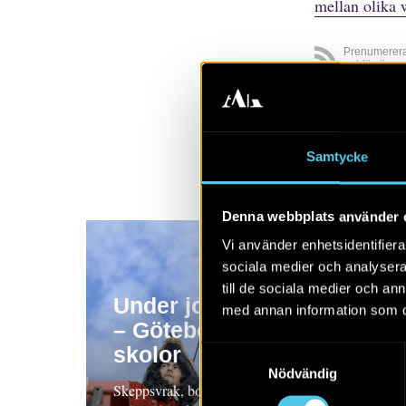
mellan olika 
Prenumerer
publikatione
Visa alla
A
Samtycke
Denna webbplats använder 
Vi använder enhetsidentifierar
sociala medier och analysera 
till de sociala medier och a
Under jorden i Göteborg
med annan information som du 
– Göteborgs historia för
skolor
Samtyckesval
Nödvändig
Skeppsvrak, bostadshus och trädgårdar – de