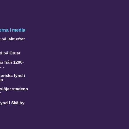
rna i media
på jakt efter
d på Orust
r från 1200-
a…
oriska fynd i
en
slöjar stadens
r
ynd i Skälby