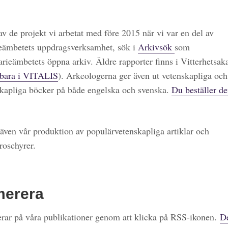
 av de projekt vi arbetat med före 2015 när vi var en del av
eämbetets uppdragsverksamhet, sök i
Arkivsök
som
arieämbetets öppna arkiv. Äldre rapporter finns i Vitterhetsa
bara i VITALIS
). Arkeologerna ger även ut vetenskapliga och
kapliga böcker på både engelska och svenska.
Du beställer de
även vår produktion av populärvetenskapliga artiklar och
roschyrer.
merera
ar på våra publikationer genom att klicka på RSS-ikonen.
De