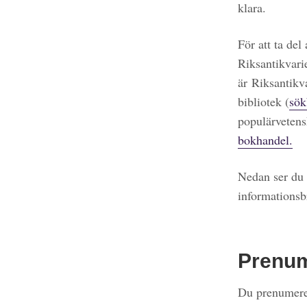
klara.
För att ta del
Riksantikvari
är Riksantikv
bibliotek (
sök
populärvetens
bokhandel.
Nedan ser du 
informationsb
Prenu
Du prenumerer