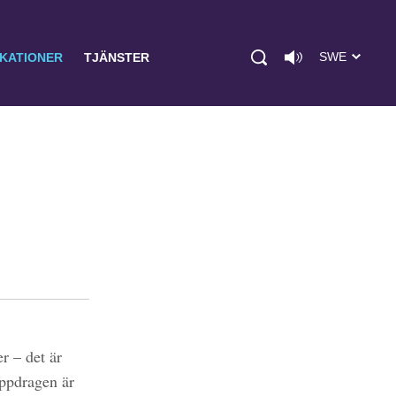
SWE
IKATIONER
TJÄNSTER
r – det är
uppdragen är