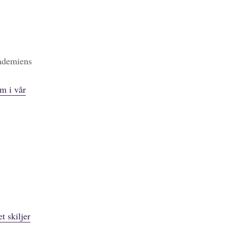
kademiens
m i vår
t skiljer