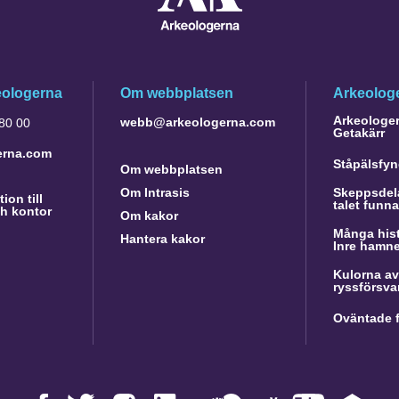
eologerna
Om webbplatsen
Arkeologe
Arkeologer 
webb@arkeologerna.com
 80 00
Getakärr
erna.com
Ståpälsfyn
Om webbplatsen
Om Intrasis
Skeppsdela
ion till
talet funn
h kontor
Om kakor
Många hist
Hantera kakor
Inre hamn
Kulorna av
ryssförsva
Oväntade f