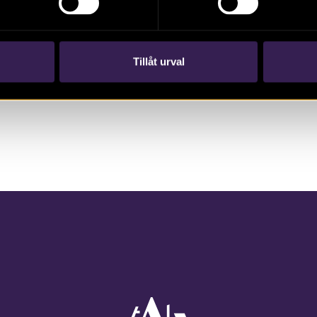
Rätt in i bronsåldern igen – med ny teknik. Om
Pryssgården och många andra nya, intressanta
upptäckter inom arkeologin. Tidskrift, 2023.
Tillåt urval