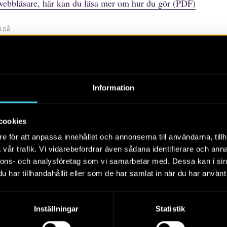
webbläsare, här kan du läsa mer om hur du gör (PDF)
a på
r
rtiklar
Böcker/tidskrifter
Populärvetenskap
Rapporter
Sko
Information
Alla
2026
2025
2024
cookies
e för att anpassa innehållet och annonserna till användarna, tillh
vår trafik. Vi vidarebefordrar även sådana identifierare och anna
nnons- och analysföretag som vi samarbetar med. Dessa kan i sin
har tillhandahållit eller som de har samlat in när du har använt 
Arkeologi i Östergötland
2023
Inställningar
Statistik