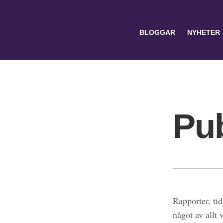
BLOGGAR
NYHETER
Pub
Search
for:
Rapporter, tid
något av allt