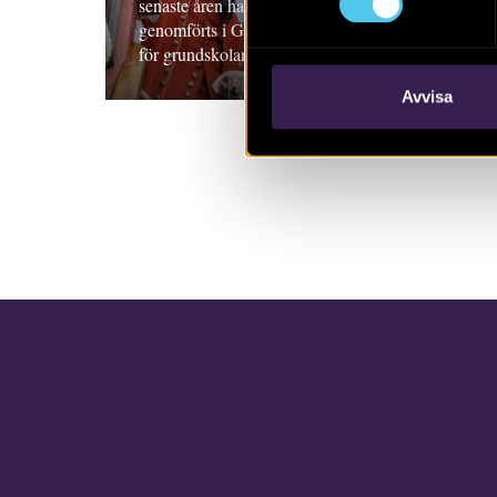
senaste åren har stora arkeologiska utgrävningar
genomförts i Göteborg. Undervisningsmaterial
för grundskolan.
Avvisa