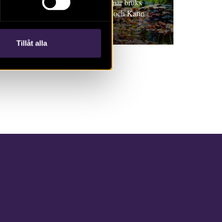
Artikel. Trädgårdsarkeologi i Axmar bruks
trädgårdar och park. Inga Blennå och Karin
Lindeblad
Tillåt alla