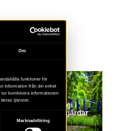
la
Övrigt
Om
2023
2022
2021
2020
2019
2018
andahålla funktioner för
n information från din enhet
 tur kombinera informationen
deras tjänster.
Trädgårdsarkeologi i
Axmar bruks trädgårdar
och park
Marknadsföring