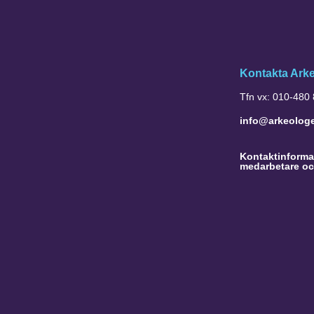
Kontakta Ark
Tfn vx: 010-480
info@arkeolog
Kontaktinformat
medarbetare oc