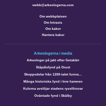
webb@arkeologerna.com
Om webbplatsen
Om Intrasis
Om kakor
Hantera kakor
Arkeologerna i media
Arkeologer på jakt efter Getakärr
Ståpälsfynd på Orust
Skeppsdelar från 1200-talet funna…
Många historiska fynd i Inre hamnen
Kulorna avslöjar stadens ryssförsvar
Oväntade fynd i Skälby