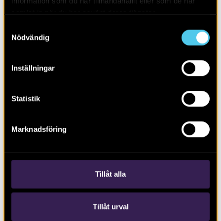
information som du har tillhandahållit eller som de har
samlat in när du har använt deras tjänster.
Samtyckesval
Nödvändig
Inställningar
Arkeologerna – nya rön från norr, syd,
väst och öst
Statistik
Marknadsföring
Tillåt alla
Tillåt urval