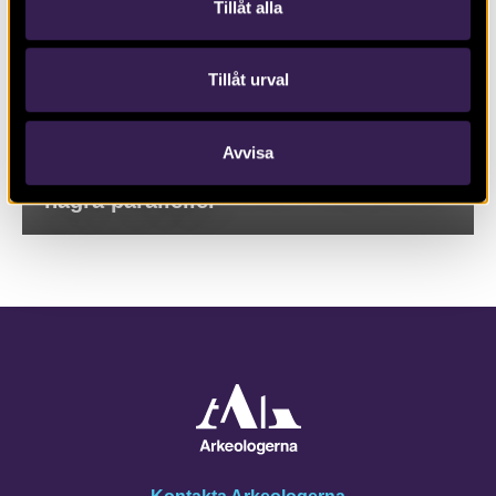
Tillåt alla
Tillåt urval
Avvisa
Johanneberg – en landeriträdgård och
några paralleller