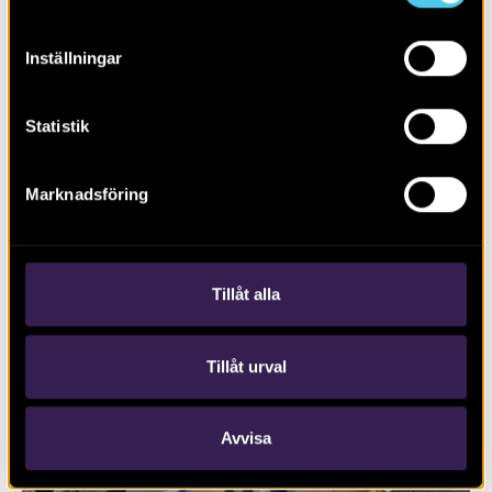
Inställningar
Statistik
Marknadsföring
RAPPORT 2024:79
Boplats och rituella aktiviteter
Tillåt alla
Tillåt urval
Avvisa