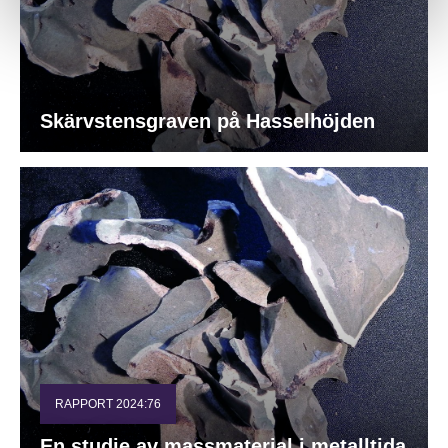
Skärvstensgraven på Hasselhöjden
RAPPORT 2024:76
En studie av massmaterial i metalltida