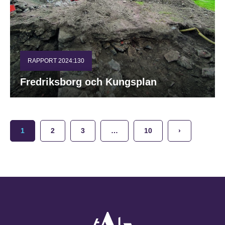
RAPPORT 2024:130
Fredriksborg och Kungsplan
1
2
3
…
10
›