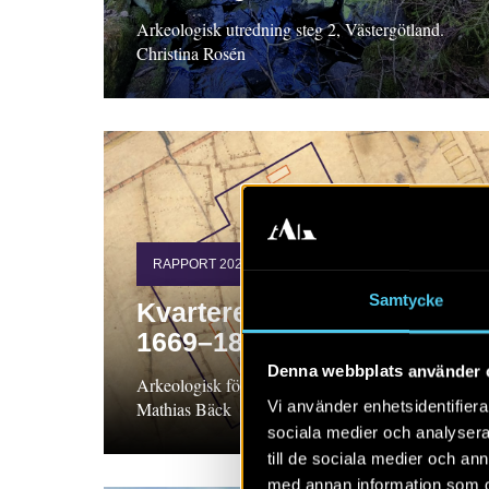
Arkeologisk utredning steg 2, Västergötland.
Christina Rosén
RAPPORT 2022:114
Samtycke
Kvarteret Vasaskolan år
1669–1869
Denna webbplats använder 
Arkeologisk förundersökning, Gästrikland
Vi använder enhetsidentifierar
Mathias Bäck
sociala medier och analysera 
till de sociala medier och a
med annan information som du 