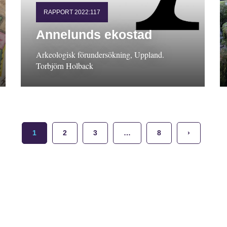
RAPPORT 2022:117
Annelunds ekostad
Arkeologisk förundersökning, Uppland.
Torbjörn Holback
1
2
3
…
8
›