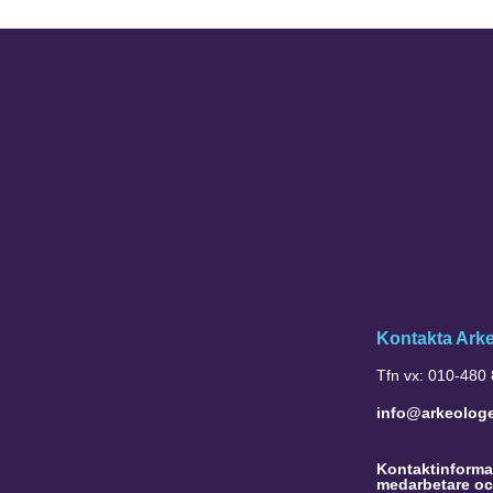
Kontakta Ark
Tfn vx: 010-480
info@arkeolog
Kontaktinformat
medarbetare oc