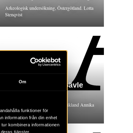
Arkeologisk undersökning, Östergötland. Lotta
Stenqvist
RAPPORT 2022:102
Om
Äldre odling vid Gävle
gamla fängelse
Arkeologisk undersökning, Gästrikland Annika
andahålla funktioner för
Nordström
n information från din enhet
 tur kombinera informationen
deras tjänster.