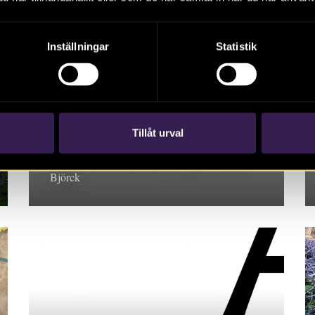
Inställningar
Statistik
RAPPORT 2022:43
Gärdet söder om Berget
Tillåt urval
Arkeologisk undersökning, Uppland. Niclas
Björck