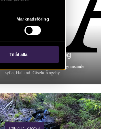
Marknadsföring
RAPPORT 2022:41
Stråvalla Löftaskog
Tillåt alla
Arkeologisk förundersökning i avgränsande
syfte, Halland. Gisela Ängeby
RAPPORT 2022:79