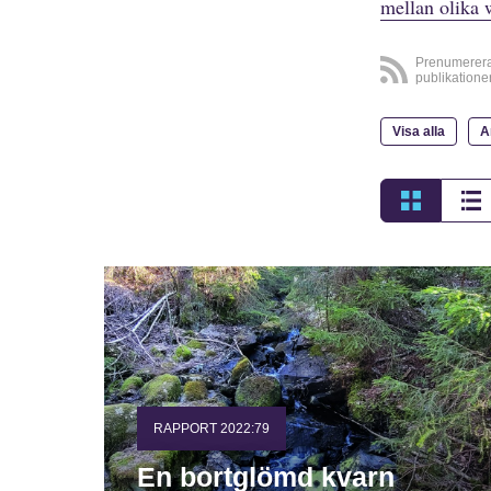
mellan olika 
Prenumerer
publikatione
Visa alla
A
RAPPORT 2022:79
En bortglömd kvarn