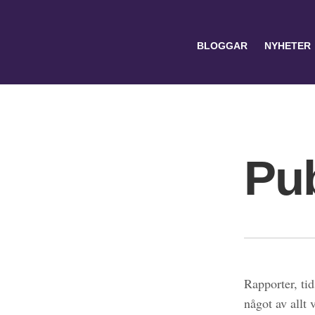
BLOGGAR
NYHETER
Pub
Search
for:
Rapporter, tid
något av allt