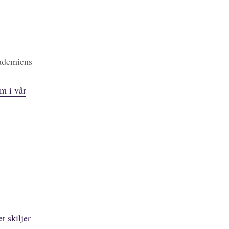
kademiens
m i vår
t skiljer