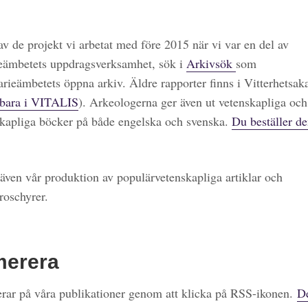
 av de projekt vi arbetat med före 2015 när vi var en del av
eämbetets uppdragsverksamhet, sök i
Arkivsök
som
arieämbetets öppna arkiv. Äldre rapporter finns i Vitterhetsa
bara i VITALIS
). Arkeologerna ger även ut vetenskapliga och
kapliga böcker på både engelska och svenska.
Du beställer de
även vår produktion av populärvetenskapliga artiklar och
roschyrer.
merera
ar på våra publikationer genom att klicka på RSS-ikonen.
De