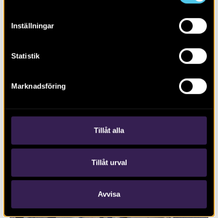
Inställningar
Statistik
Marknadsföring
RAPPORT 2024:79
Boplats och rituella aktiviteter
Tillåt alla
Tillåt urval
Avvisa