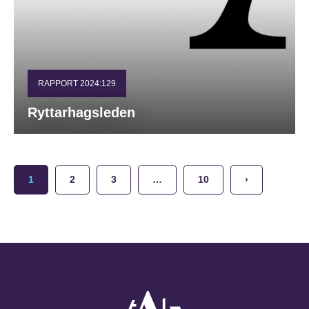
RAPPORT 2024:129
Ryttarhagsleden
1
2
3
…
10
›