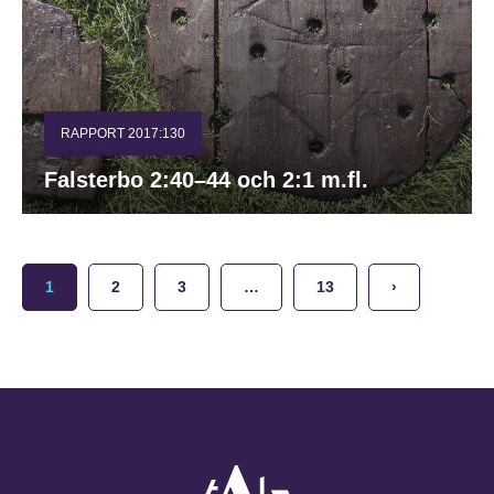
RAPPORT 2017:130
Falsterbo 2:40–44 och 2:1 m.fl.
1
2
3
…
13
›