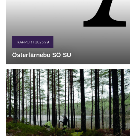
RAPPORT 2025:79
Österfärnebo SÖ SU