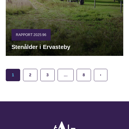
RAPPORT 2025:96
Stenålder i Ervasteby
1
2
3
…
8
›