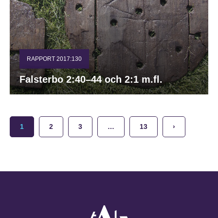
RAPPORT 2017:130
Falsterbo 2:40–44 och 2:1 m.fl.
1
2
3
…
13
›