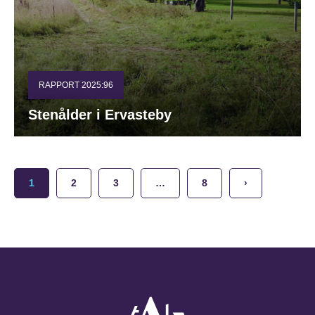
RAPPORT 2025:96
Stenålder i Ervasteby
1
2
3
…
8
›