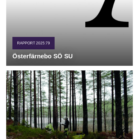
RAPPORT 2025:79
Österfärnebo SÖ SU