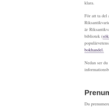
klara.
För att ta del
Riksantikvari
är Riksantikv
bibliotek (
sök
populärvetens
bokhandel.
Nedan ser du 
informationsb
Prenu
Du prenumerer