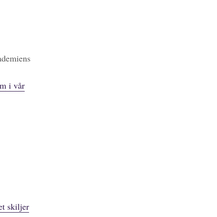
kademiens
m i vår
t skiljer