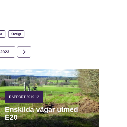
la
Övrigt
2023
2022
2021
2020
2019
2018
RAPPORT 2019:12
Enskilda vägar utmed
E20