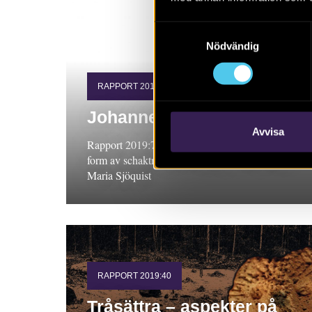
Samtyckesval
Nödvändig
RAPPORT 2019:74
Johannesborgsparken
Avvisa
Rapport 2019:74. Arkeologisk undersökning i
form av schaktningsövervakning, Östergötland.
Maria Sjöquist
RAPPORT 2019:40
Tråsättra – aspekter på