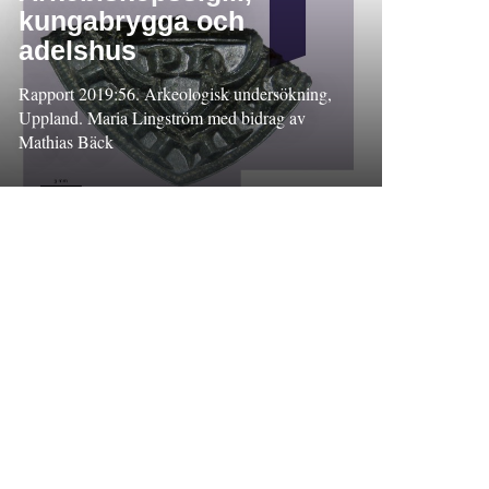
kungabrygga och
adelshus
Rapport 2019:56. Arkeologisk undersökning,
Uppland. Maria Lingström med bidrag av
Mathias Bäck