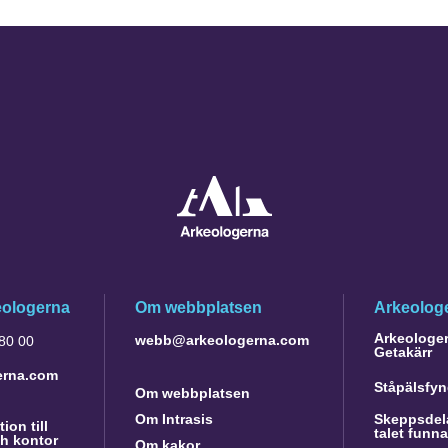
eologerna
Om webbplatsen
Arkeologe
Arkeologer 
webb@arkeologerna.com
 80 00
Getakärr
erna.com
Ståpälsfyn
Om webbplatsen
Om Intrasis
Skeppsdela
ion till
talet funn
h kontor
Om kakor