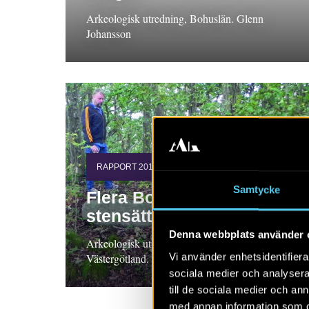
Arkeologisk utredning, Bohuslän. Glenn
Johansson
RAPPORT 2019:72
Samtycke
Flera Boplatser och en
stensättning
Denna webbplats använder 
Arkeologisk utredning och förundersökningar,
Vi använder enhetsidentifierar
Västergötland. Glenn Johansson
sociala medier och analysera 
till de sociala medier och a
med annan information som du 