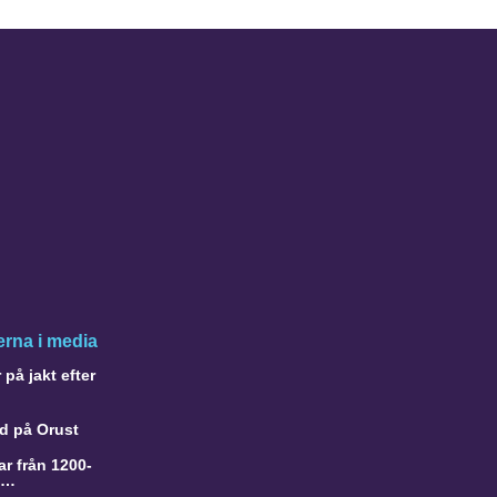
rna i media
på jakt efter
d på Orust
r från 1200-
a…