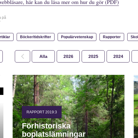
webbläsare, här kan du läsa mer om hur du gör (PDF)
a på
r
rtiklar
Böcker/tidskrifter
Populärvetenskap
Rapporter
Sko
Alla
2026
2025
2024
RAPPORT 2019:3
Förhistoriska
boplatslämningar