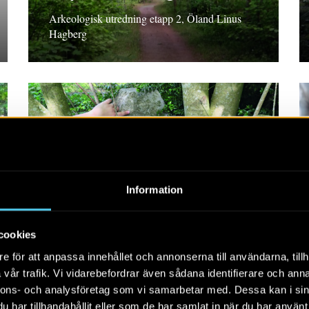
Arkeologisk utredning etapp 2, Öland Linus
Hagberg
RAPPORT 2019:90
Väg 11 – sträckan
Information
Anklam–Svampakorset
Rapport 2019:90 Arkeologisk utredning steg 1,
cookies
2019, Skåne Nina Trulsson och Bengt
e för att anpassa innehållet och annonserna till användarna, tillh
Söderberg med bidrag av Alf Ericsson
vår trafik. Vi vidarebefordrar även sådana identifierare och anna
nnons- och analysföretag som vi samarbetar med. Dessa kan i sin
har tillhandahållit eller som de har samlat in när du har använt 