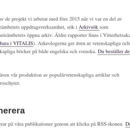
 av de projekt vi arbetat med före 2015 när vi var en del av
eämbetets uppdragsverksamhet, sök i
Arkivsök
som
arieämbetets öppna arkiv. Äldre rapporter finns i Vitterhetsa
bara i VITALIS
). Arkeologerna ger även ut vetenskapliga och
kapliga böcker på både engelska och svenska.
Du beställer de
även vår produktion av populärvetenskapliga artiklar och
roschyrer.
merera
ar på våra publikationer genom att klicka på RSS-ikonen.
De