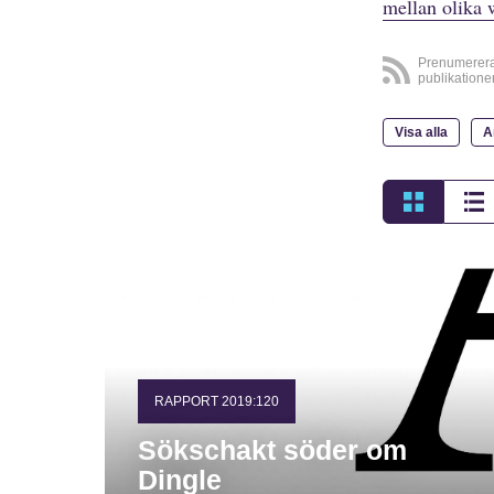
mellan olika 
Prenumerer
publikatione
Visa alla
A
RAPPORT 2019:120
Sökschakt söder om
Dingle