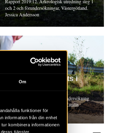
Rapport 2019:12. Arkeologisk utredning steg 1
och 2 och förundersökningar, Västergötland.
Jessica Andersson
RAPPORT 2019:10
Bytomt och boplats i
Om
Fjelie
Rapport 2019:10. Arkeologisk undersökning
2016, Skåne. Sofia Lindberg & Katalin
andahålla funktioner för
Schmidt Sabo (red.)
n information från din enhet
 tur kombinera informationen
deras tjänster.