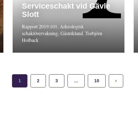
Serviceschakt vid Gävle
Slott
Rapport 2019:101. Arkeologisk
schaktövervakning, Gästrikland. Torbjörn
Holback
1
2
3
…
10
›