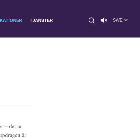
SWE
IKATIONER
TJÄNSTER
r – det är
uppdragen är