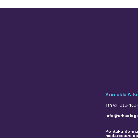
Kontakta Ark
Tfn vx: 010-480
info@arkeolog
Kontaktinformat
medarbetare oc