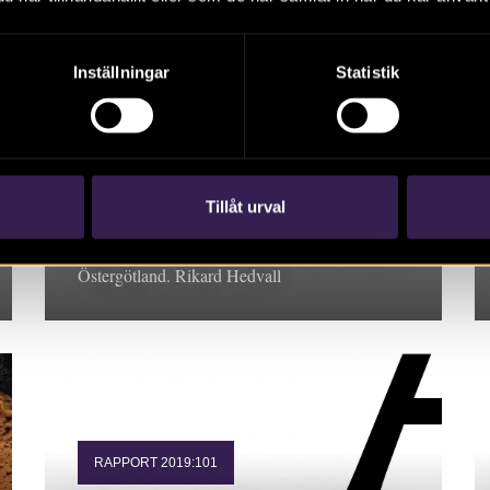
Inställningar
Statistik
RAPPORT 2019:130
Skönberga kyrka –
ledningsgrävning för ny
belysning
Tillåt urval
Rapport 2019:130. Arkeologisk undersökning,
Östergötland. Rikard Hedvall
RAPPORT 2019:101