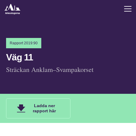
Rapport 2019:90
Väg 11
Sträckan Anklam–Svampakorset
Ladda ner
rapport här