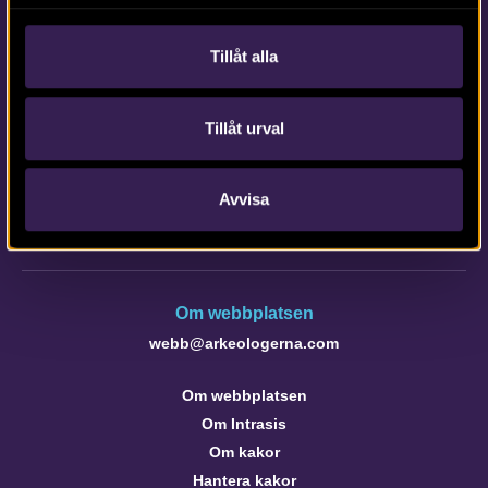
Tillåt alla
Kontakta Arkeologerna
Tillåt urval
Tfn vx: 010-480 80 00
info@arkeologerna.com
Avvisa
Kontaktinformation till medarbetare och kontor
Om webbplatsen
webb@arkeologerna.com
Om webbplatsen
Om Intrasis
Om kakor
Hantera kakor