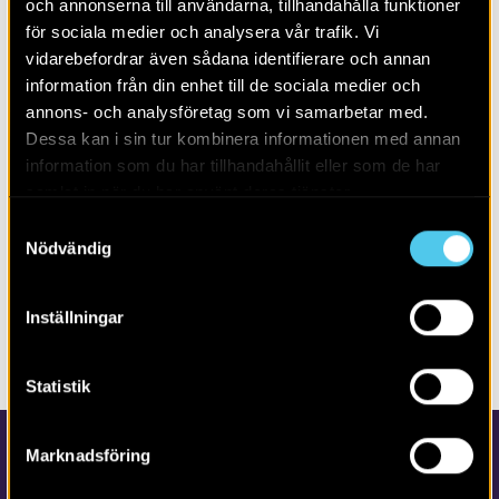
där under mark dolda fornlämningar kan komma att
och annonserna till användarna, tillhandahålla funktioner
beröras av vägarbetet.
för sociala medier och analysera vår trafik. Vi
vidarebefordrar även sådana identifierare och annan
information från din enhet till de sociala medier och
LÄS MER OM:
annons- och analysföretag som vi samarbetar med.
Dessa kan i sin tur kombinera informationen med annan
information som du har tillhandahållit eller som de har
PUBLIKATION
RAPPORTER
SKÅNE
samlat in när du har använt deras tjänster.
BRO
FORNLÄMNINGSLIKNANDE LÄMNING
HÄGNAD
SKÅNE
Samtyckesval
Nödvändig
DELA SIDAN
Inställningar
Statistik
Marknadsföring