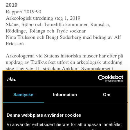
2019
Rapport 2019:90
Arkeologisk utredning steg 1, 2019
Skåne, Sjöbo och Tomelilla kommuner, Ramsåsa,
Röddinge, Tolånga och Tryde socknar
Nina Trulsson och Bengt Söderberg med bidrag av Alf
Ericsson
Arkeologerna vid Statens historiska museer har efter på
uppdrag av Trafikverket utfört en arkeologisk utredning
steg 1 av väg 11, sträckan Anklam–Svampakorset i
Sjöbo och Tomelilla kommuner.
Utredningen omfattar genomgång och analys av
arkivmaterial samt en inventering i fält. Bland de
kulturmiljöer som berörs framstår Sjöbo ora i väster
Samtycke
Information
Om
och byarna Röddinge och Ramsåsa i öster som särskilt
intressanta.
I händelse av exploatering föreslås fortsatta åtgärder på
Denna webbplats använder cookies
totalt åtta sedan tidigare registrerade forn- och
Vi använder enhetsidentifierare för att anpassa innehållet
kulturlämningar utmed sträckan och på tio nya platser