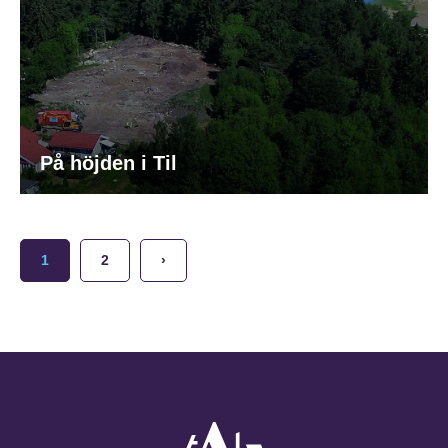
På höjden i Til
1
2
›