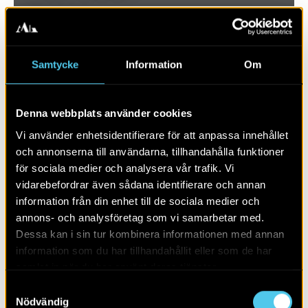
Samtycke
Information
Om
Denna webbplats använder cookies
Vi använder enhetsidentifierare för att anpassa innehållet
och annonserna till användarna, tillhandahålla funktioner
för sociala medier och analysera vår trafik. Vi
vidarebefordrar även sådana identifierare och annan
information från din enhet till de sociala medier och
annons- och analysföretag som vi samarbetar med.
Skärvstensgraven på Hasselhöjden
Dessa kan i sin tur kombinera informationen med annan
information som du har tillhandahållit eller som de har
samlat in när du har använt deras tjänster.
Samtyckesval
Nödvändig