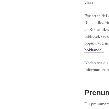
klara.
För att ta del
Riksantikvari
är Riksantikv
bibliotek (
sök
populärvetens
bokhandel.
Nedan ser du 
informationsb
Prenu
Du prenumerer