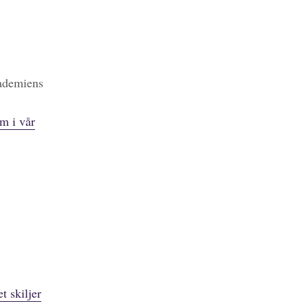
kademiens
m i vår
t skiljer