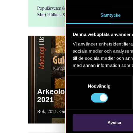
Populärvetenskaplig publikation. 2021 Ann-
Mari Hållans Stenholm och Karin Lindeblad
Samtycke
Denna webbplats använder 
Vi använder enhetsidentifierar
sociala medier och analysera 
till de sociala medier och a
med annan information som du 
Samtyckesval
Nödvändig
Arkeologi i Östergötland
2021
Bok, 2021. Guldglans i mjödhallen
Avvisa