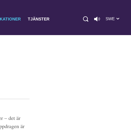
SWE
IKATIONER
TJÄNSTER
r – det är
uppdragen är