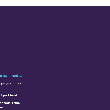
rna i media
på jakt efter
d på Orust
r från 1200-
a…