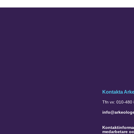
Kontakta Ark
Tfn vx: 010-480
info@arkeolog
Kontaktinformat
medarbetare oc