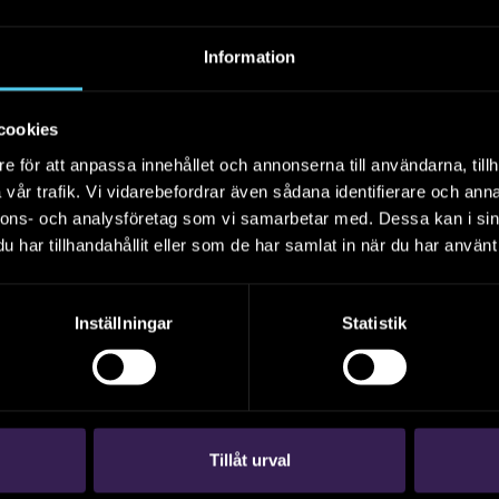
Populärvetenskaplig sammanfattning, 2021.
Foss socken i Munkedals kommun i Bohuslän.
Pia Claesson
Information
cookies
e för att anpassa innehållet och annonserna till användarna, tillh
vår trafik. Vi vidarebefordrar även sådana identifierare och anna
nnons- och analysföretag som vi samarbetar med. Dessa kan i sin
har tillhandahållit eller som de har samlat in när du har använt 
Under jorden i Göteborg
– Arkeologi för
Västlänken 1
Inställningar
Statistik
I denna volym kan du läsa om det medeltida
fästet Gullberg och Johannebergs landeri och
dess trädgård.
Tillåt urval