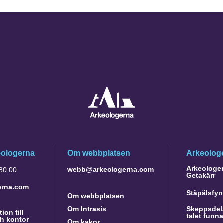
eologerna
Om webbplatsen
Arkeologe
Arkeologer 
webb@arkeologerna.com
 80 00
Getakärr
erna.com
Ståpälsfyn
Om webbplatsen
Om Intrasis
Skeppsdela
ion till
talet funn
h kontor
Om kakor