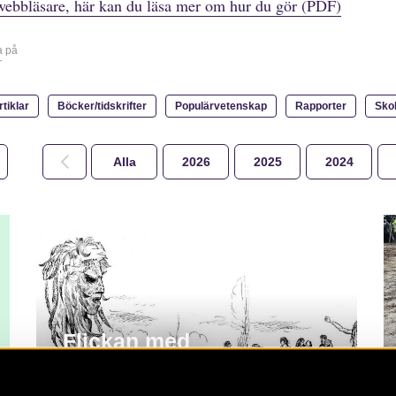
webbläsare, här kan du läsa mer om hur du gör (PDF)
a på
r
rtiklar
Böcker/tidskrifter
Populärvetenskap
Rapporter
Sko
Alla
2026
2025
2024
Flickan med
guldberlocken