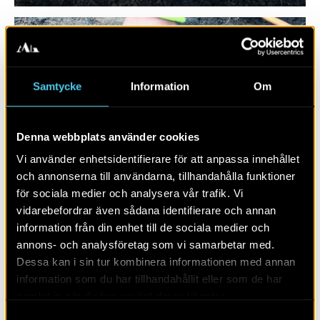
Samtycke
Information
Om
Denna webbplats använder cookies
Vi använder enhetsidentifierare för att anpassa innehållet
och annonserna till användarna, tillhandahålla funktioner
RAPPORT 2026:9
för sociala medier och analysera vår trafik. Vi
vidarebefordrar även sådana identifierare och annan
Arkeologi utmed E18: Norra sidan, del
information från din enhet till de sociala medier och
2
annons- och analysföretag som vi samarbetar med.
Dessa kan i sin tur kombinera informationen med annan
information som du har tillhandahållit eller som de har
samlat in när du har använt deras tjänster.
Samtyckesval