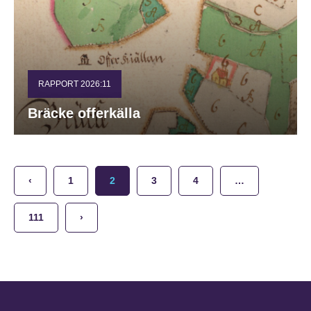
RAPPORT 2026:11
Bräcke offerkälla
‹
1
2
3
4
…
111
›