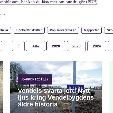
webbläsare, här kan du läsa mer om hur du gör (PDF)
a på
r
rtiklar
Böcker/tidskrifter
Populärvetenskap
Rapporter
Sko
Alla
2026
2025
2024
RAPPORT 2015:32
Vendels svarta jord Nytt
ljus kring Vendelbygdens
äldre historia