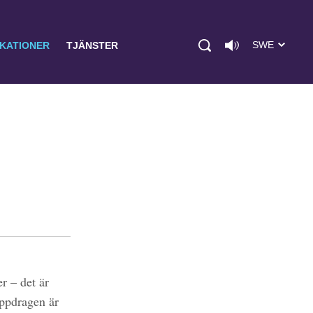
SWE
IKATIONER
TJÄNSTER
r – det är
uppdragen är