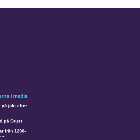
rna i media
på jakt efter
d på Orust
r från 1200-
a…