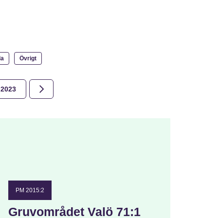
la
Övrigt
2023
2022
2021
2020
2019
2018
PM 2015:2
Gruvområdet Valö 71:1