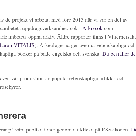
 av de projekt vi arbetat med före 2015 när vi var en del av
eämbetets uppdragsverksamhet, sök i
Arkivsök
som
arieämbetets öppna arkiv. Äldre rapporter finns i Vitterhetsa
bara i VITALIS
). Arkeologerna ger även ut vetenskapliga och
kapliga böcker på både engelska och svenska.
Du beställer de
även vår produktion av populärvetenskapliga artiklar och
roschyrer.
merera
ar på våra publikationer genom att klicka på RSS-ikonen.
De