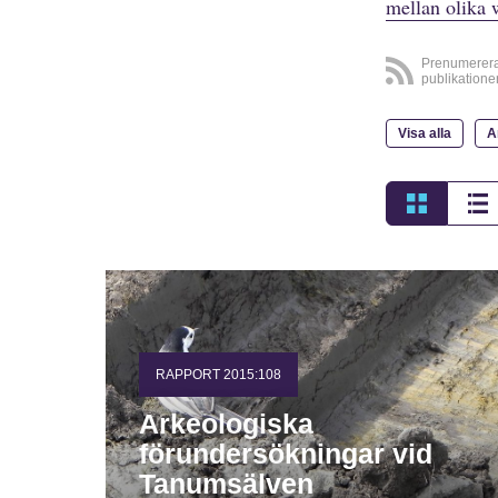
mellan olika 
Prenumerer
publikatione
Visa alla
A
RAPPORT 2015:108
Arkeologiska
förundersökningar vid
Tanumsälven