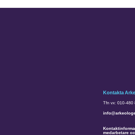
Kontakta Ark
Tfn vx: 010-480
info@arkeolog
Kontaktinformat
medarbetare oc