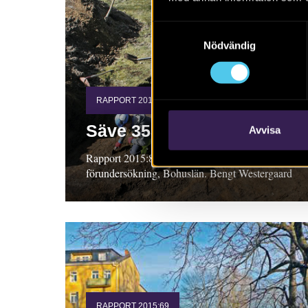
Samtyckesval
Nödvändig
RAPPORT 2015:82
Säve 353 och 354
Avvisa
Rapport 2015:82. Arkeologisk
förundersökning, Bohuslän. Bengt Westergaard
RAPPORT 2015:69