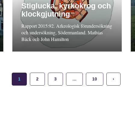
Stiglucka, kyrkokrog och
klockgjutning
Rapport 2015:92. Arkeologisk förundersökning
och undersökning, Södermanland. Mathias
Bäck och John Hamilton
1
2
3
…
10
›