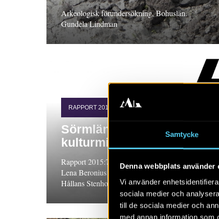
Arkeologisk förundersökning, Bohuslän.
Gundela Lindman
RAPPORT 2015:73
Sörmländska torp i
Samtycke
kulturmiljövården
Rapport 2015:73. FoU-projekt, Södermanland.
Denna webbplats använder 
Lena Beronius Jörpeland och Ann-Mari
Vi använder enhetsidentifierar
Hållans Stenholm
sociala medier och analysera 
till de sociala medier och a
med annan information som du 