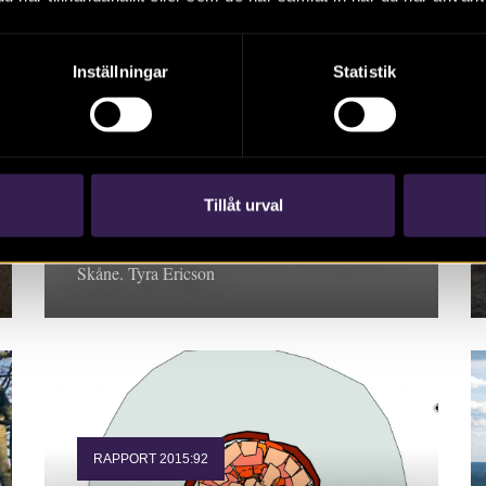
Inställningar
Statistik
RAPPORT 2015:62
Ödåkra 4:4 –
förhistoriska
boplatslämningar
Tillåt urval
Rapport 2015:62. Arkeologisk utredning 2015,
Skåne. Tyra Ericson
RAPPORT 2015:92