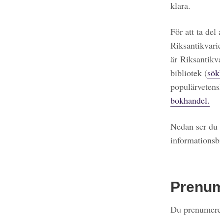
klara.
För att ta del
Riksantikvari
är Riksantikv
bibliotek (
sök
populärvetens
bokhandel.
Nedan ser du 
informationsb
Prenu
Du prenumerer