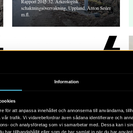
Rapport 2015:32. Arkeologisk
schaktningsövervakning, Uppland. Anton Seiler
m.fl.
RAPPORT 2015:74
Information
Omdragning av
kraftledning
cookies
Rapport 2015:74. Arkeologisk
e för att anpassa innehållet och annonserna till användarna, tillh
förundersökning, Södermanland. Ulf Strucke
vår trafik. Vi vidarebefordrar även sådana identifierare och anna
nnons- och analysföretag som vi samarbetar med. Dessa kan i sin
har tillhandahållit eller som de har samlat in när du har använt 