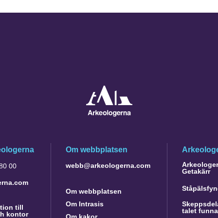
eologerna
Om webbplatsen
Arkeologe
Arkeologer 
webb@arkeologerna.com
 80 00
Getakärr
erna.com
Ståpälsfyn
Om webbplatsen
Om Intrasis
Skeppsdela
ion till
talet funn
h kontor
Om kakor