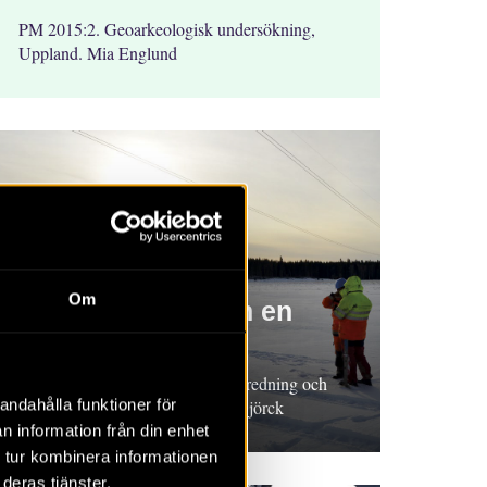
PM 2015:2. Geoarkeologisk undersökning,
Uppland. Mia Englund
RAPPORT 2015:93
Om
Ett träföremål från en
neolitisk vik
Rapport 2015:93. Arkeologisk utredning och
andahålla funktioner för
undersökning, Uppland. Niclas Björck
n information från din enhet
 tur kombinera informationen
deras tjänster.