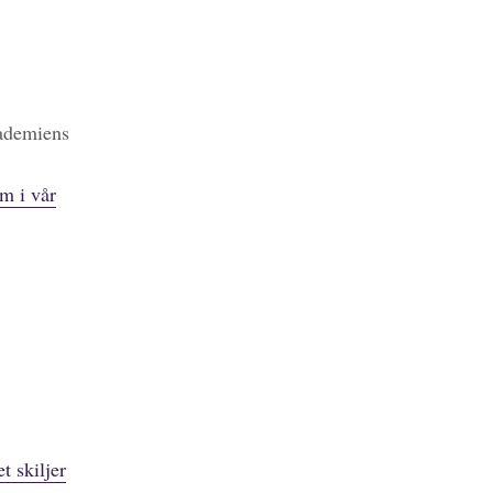
kademiens
m i vår
t skiljer