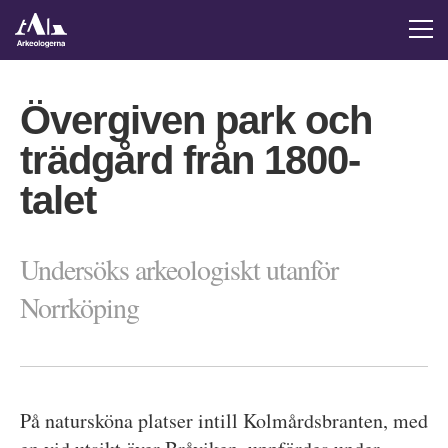
Övergiven park och
trädgård från 1800-
talet
Undersöks arkeologiskt utanför
Norrköping
På natursköna platser intill Kolmårdsbranten, med