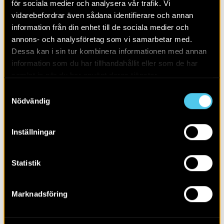
för sociala medier och analysera vår trafik. Vi
vidarebefordrar även sådana identifierare och annan
information från din enhet till de sociala medier och
annons- och analysföretag som vi samarbetar med.
Dessa kan i sin tur kombinera informationen med annan
information som du har tillhandahållit eller som de har
samlat in när du har använt deras tjänster.
Samtyckesval
Nödvändig
Kart- och arkivstudier är en viktig del av undersökningen. Foto:
Filip Palm, Arkeologerna CC BY.
Inställningar
Statistik
Nu ska Arkeologerna, i samarbete med Östergötlands
museum, undersöka delar av parken och dess historia
genom arkivstudier, inventering av växter och
Marknadsföring
arkeologisk undersökning av delar av anläggningen.
Arbetet sker på uppdrag av Trafikverket och är en del av
de så kallade stärkande åtgärder som ska förmedla och