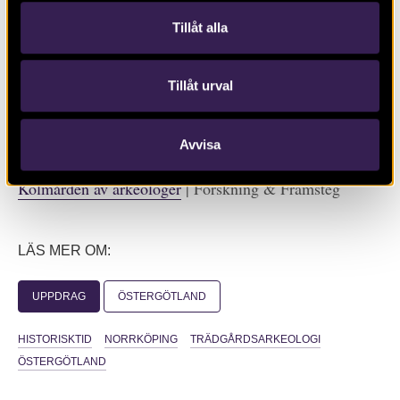
höja kunskapen om viktiga kulturmiljöer som berörs av
Tillåt alla
Ostlänken.
Läs mer:
Tillåt urval
Ostlänken. Berättelser om kulturmiljöer: Villa
Stenkullen
| Trafikverket
Avvisa
Nu undersöks 1800-talets gross­handlar­trädgårdar vid
Kolmården av arkeologer
| Forskning & Framsteg
LÄS MER OM:
UPPDRAG
ÖSTERGÖTLAND
HISTORISKTID
NORRKÖPING
TRÄDGÅRDSARKEOLOGI
ÖSTERGÖTLAND