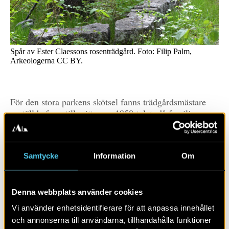
Spår av Ester Claessons rosenträdgård. Foto: Filip Palm,
Arkeologerna CC BY.
För den stora parkens skötsel fanns trädgårdsmästare
anställda fram till mitten av 1950-talet, då familjen
Swartz sålde sin sommarvilla. På 1960-talet byggdes
den nya E4:an rakt genom parken. Villa Stenkullen norr
om vägen har fram till nyligen fungerat som värdshus
Samtycke
Information
Om
och hotell, medan den södra delen av parken varit
avskuren från huset av motorvägen.
Denna webbplats använder cookies
Vi använder enhetsidentifierare för att anpassa innehållet
och annonserna till användarna, tillhandahålla funktioner