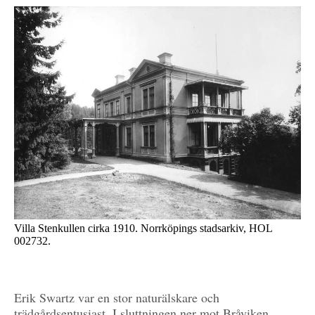
Villa Stenkullen cirka 1910. Norrköpings stadsarkiv, HOL
002732.
Erik Swartz var en stor naturälskare och
trädgårdsentusiast. I sluttningen ner mot Bråviken