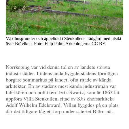
Växthusgrunder och äppelträd i Stenkullens trädgård med utsikt
över Bråviken. Foto: Filip Palm, Arkeologerna CC BY.
Norrköping var vid denna tid en av landets största
industristäder. I tidens anda byggde stadens förmögna
borgare sommarhus på landet, ofta ritade av kända
arkitekter. En av stadens mest kända industrimän var
fabrikören och politikern Erik Swartz, som år 1863 lät
uppföra Villa Stenkullen, ritad av SJ:s chefsarkitekt
Adolf Wilhelm Edelswärd. Villan byggdes på en plats
där det tidigare låg ett torp under säteriet Björnsnäs.