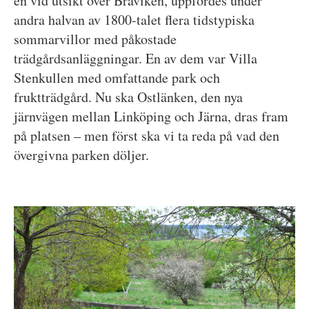
en vid utsikt över Bråviken, uppfördes under
andra halvan av 1800-talet flera tidstypiska
sommarvillor med påkostade
trädgårdsanläggningar. En av dem var Villa
Stenkullen med omfattande park och
fruktträdgård. Nu ska Ostlänken, den nya
järnvägen mellan Linköping och Järna, dras fram
på platsen – men först ska vi ta reda på vad den
övergivna parken döljer.