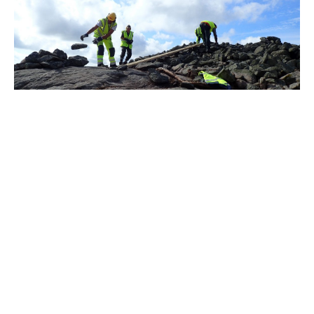
Tunga stenar, tungt arbete. Med hjälp av en träramp hasar vi
stenarna nedför röset innan de lastas i grävmaskinskopan.
När vi nu systematiskt börjat plocka bort stenar visar
det sig under de översta och yttersta lagren av sten
finnas tydliga konstruktionsdetaljer. En så kallad
kallmur (mur lagd utan murbruk) verkar bära upp rösets
utsida. Ytterligare en kallmur omger vad som verkar
vara rösets centrum. Allting kringgärdas av en så kallad
kantkedja, som bara syns i södra och västra delen. (En