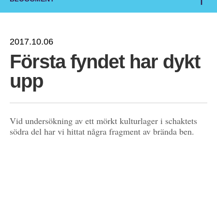
2017.10.06
Första fyndet har dykt
upp
Vid undersökning av ett mörkt kulturlager i schaktets
södra del har vi hittat några fragment av brända ben.
Lagret tolkas för tillfället som ett aktivitetslager beläget
inne i borgen.
Kanske är benen reser efter måltider.
ALLA INLÄGG I BROBORG – DEN FÖRGLASADE BORGEN