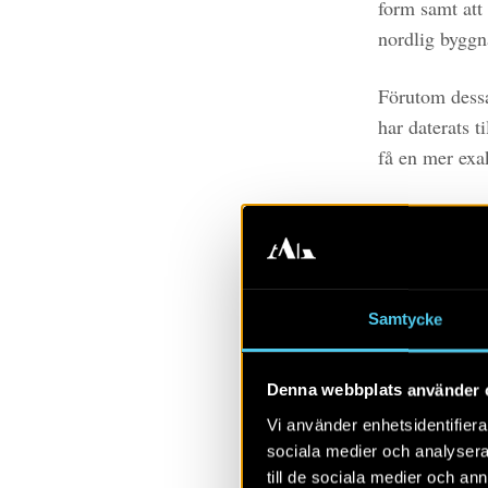
form samt att
nordlig byggna
Förutom dessa
har daterats 
få en mer exa
På en annan d
Området består
Därför är det
bekräfta eller
Samtycke
gruppera dem 
byggnader. Det
Denna webbplats använder 
eller annat hu
huslämningar
Vi använder enhetsidentifierar
sociala medier och analysera 
till de sociala medier och a
Prioriteras b