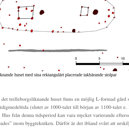
liknande huset med sina rektangulärt placerade takbärande stolpar
 det trelleborgsliknande huset finns en möjlig L-formad gård 
idigmedeltida (slutet av 1000-talet till början av 1100-talet e. 
. Hus från denna tidsperiod kan vara mycket varierande efter
ades” inom byggtekniken. Därför är det ibland svårt att urskil