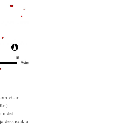
som visar
Kr.)
som det
ja dess exakta