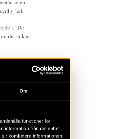
består av en
sydlig led.
mråde 1. De
a om dessa kan
mningar.
truktioner.
här. Genom att
lare att
Om
llan 5 och 10
jer sig ett
ver
andahålla funktioner för
n information från din enhet
 tur kombinera informationen