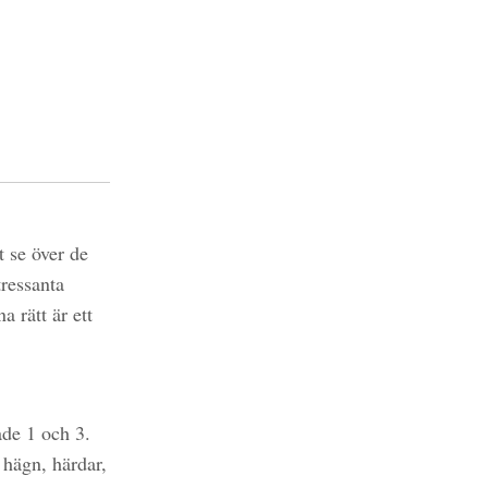
 se över de
ressanta
 rätt är ett
åde 1 och 3.
hägn, härdar,