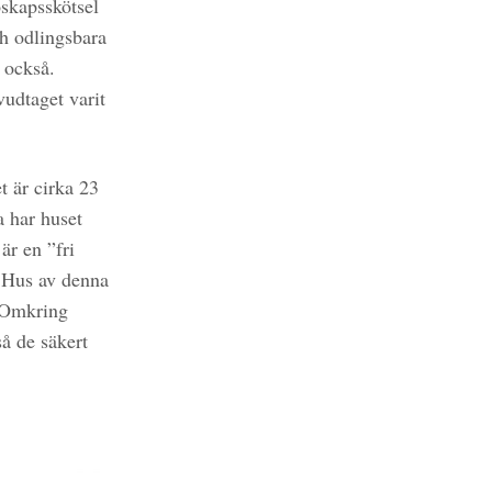
oskapsskötsel
ch odlingsbara
s också.
vudtaget varit
t är cirka 23
a har huset
är en ”fri
. Hus av denna
. Omkring
så de säkert