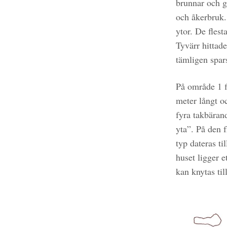
brunnar och g
och åkerbruk.
ytor. De flest
Tyvärr hittade
tämligen spars
På område 1 f
meter långt oc
fyra takbärand
yta”. På den f
typ dateras ti
huset ligger e
kan knytas ti