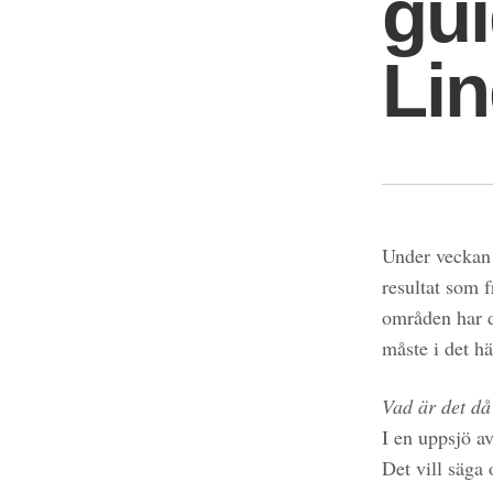
gui
Li
Under veckan 
resultat som 
områden har dy
måste i det h
Vad är det då
I en uppsjö a
Det vill säga