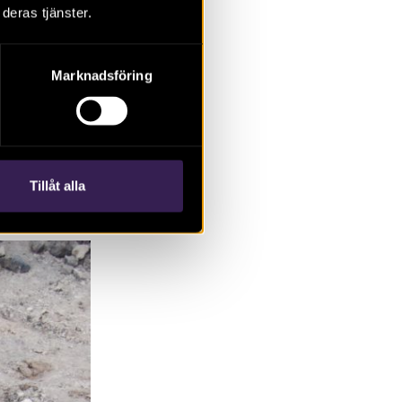
deras tjänster.
 Arbetet med
rm, innehåll i
et återstår att
Marknadsföring
em till någon
m beskrevs i
m kommer att
Tillåt alla