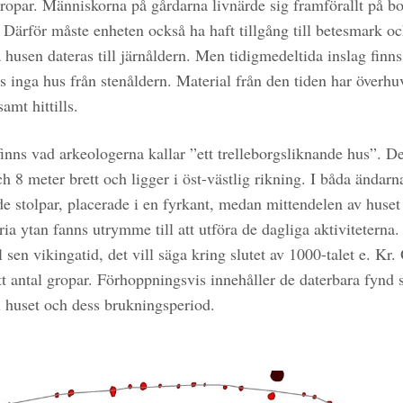
ropar. Människorna på gårdarna livnärde sig framförallt på b
 Därför måste enheten också ha haft tillgång till betesmark o
a husen dateras till järnåldern. Men tidigmedeltida inslag finn
s inga hus från stenåldern. Material från den tiden har överhu
amt hittills.
inns vad arkeologerna kallar ”ett trelleborgsliknande hus”. De
h 8 meter brett och ligger i öst-västlig rikning. I båda ändarn
e stolpar, placerade i en fyrkant, medan mittendelen av huset 
ria ytan fanns utrymme till att utföra de dagliga aktiviteterna
ll sen vikingatid, det vill säga kring slutet av 1000-talet e. Kr
tt antal gropar. Förhoppningsvis innehåller de daterbara fynd 
ll huset och dess brukningsperiod.