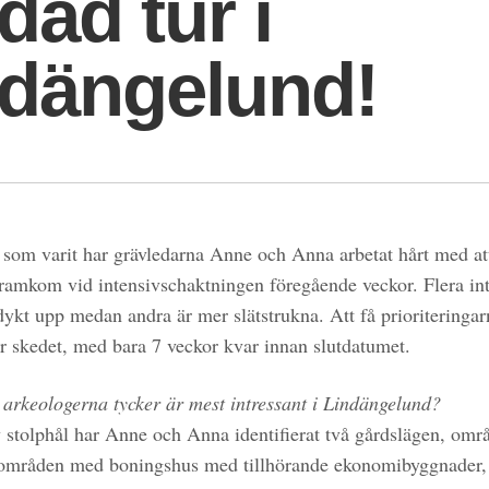
dad tur i
ndängelund!
som varit har grävledarna Anne och Anna arbetat hårt med att
framkom vid intensivschaktningen föregående veckor. Flera int
kt upp medan andra är mer slätstrukna. Att få prioriteringarna
är skedet, med bara 7 veckor kvar innan slutdatumet.
 arkeologerna tycker är mest intressant i Lindängelund?
v stolphål har Anne och Anna identifierat två gårdslägen, omr
 områden med boningshus med tillhörande ekonomibyggnader, 