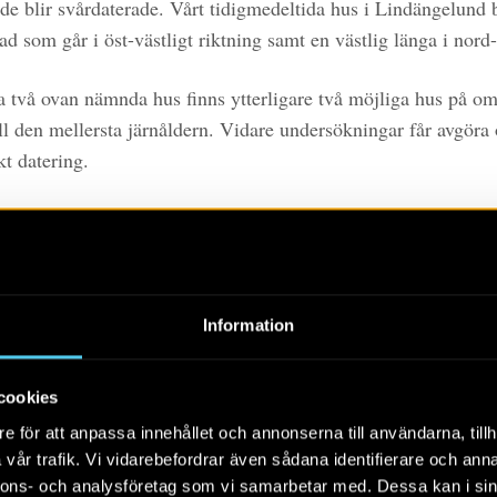
 de blir svårdaterade. Vårt tidigmedeltida hus i Lindängelund 
d som går i öst-västligt riktning samt en västlig länga i nord-
 två ovan nämnda hus finns ytterligare två möjliga hus på o
till den mellersta järnåldern. Vidare undersökningar får avgör
kt datering.
el av utgrävningsytan, område 3, finns också möjliga gårdslä
 av ett hav av stolphål vilket gör det svårt att se tydliga kons
 hög prioritering på att komma igång med utgrävningsarbetet 
 dementera stolphål, samt att se till deras karaktär, blir det enk
Information
tillsammans. Men redan nu är vi kan vi säga att där finns me
 är för tidigt att ge dem exakta dateringar. Men möjligtvis döl
cookies
s från folkvandringstid-vendeltid (ca 500-700 e. Kr.) här. Utö
na kan skymtas en mängd möjliga hägn, brunnar och gropar.
e för att anpassa innehållet och annonserna till användarna, tillh
vår trafik. Vi vidarebefordrar även sådana identifierare och anna
nnons- och analysföretag som vi samarbetar med. Dessa kan i sin
ara stolphål, brunnar och gropar?