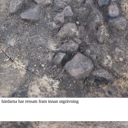
härdarna har rensats fram innan utgrävning