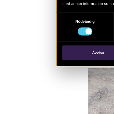
med annan information som du 
Förutom gårds
dem har preci
Samtyckesval
leran, tjockle
Nödvändig
se om resten 
gårdsbebyggel
förra veckans
besvara frågo
Avvisa