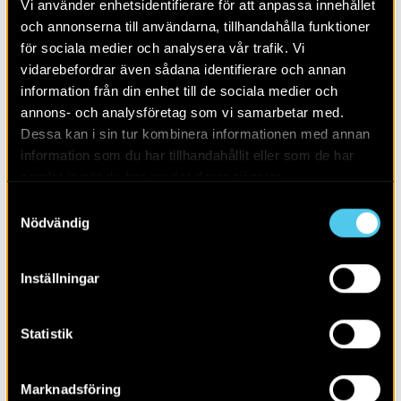
Vi använder enhetsidentifierare för att anpassa innehållet
och annonserna till användarna, tillhandahålla funktioner
för sociala medier och analysera vår trafik. Vi
vidarebefordrar även sådana identifierare och annan
information från din enhet till de sociala medier och
annons- och analysföretag som vi samarbetar med.
Dessa kan i sin tur kombinera informationen med annan
Lotta Stenqvist gräver ut och tar prover i en trätunna vid platsen
information som du har tillhandahållit eller som de har
för det gamla Spinnhuset i Norrköping. I tunnan från 1700-talet
samlat in när du har använt deras tjänster.
fanns lämningar efter odlingsjord, köksavfall och stalldynga. I
jordprover från tunnan identifierades grönsaker som
Samtyckesval
trädgårdsmålla, sommargyllen, kål/kålrot och rova. I andra
Nödvändig
tunnor och gropar i närheten fanns latrinavfall med kärnor från
bland annat hallon, fikon, kummin, russin och nypon. Foto:
Albin Norqvist, Arkeologerna.
Inställningar
Ett lite knepigare källmaterial är själva odlingsjorden.
Statistik
Här har vi visserligen chansen att få syn på precis vad
som odlats just här, men tolkningen är mer komplex.
Hittar vi till exempel humlefrukter så skulle man kunna
Marknadsföring