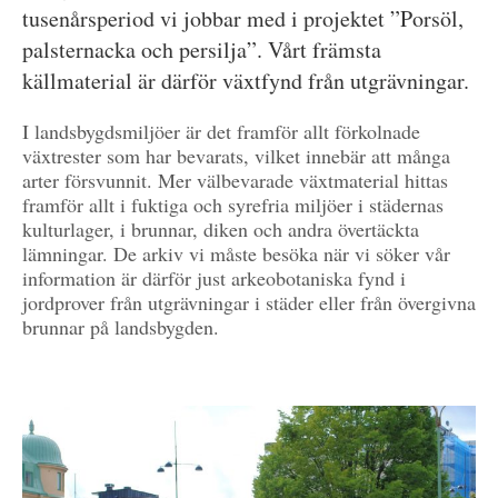
tusenårsperiod vi jobbar med i projektet ”Porsöl,
palsternacka och persilja”. Vårt främsta
källmaterial är därför växtfynd från utgrävningar.
I landsbygdsmiljöer är det framför allt förkolnade
växtrester som har bevarats, vilket innebär att många
arter försvunnit. Mer välbevarade växtmaterial hittas
framför allt i fuktiga och syrefria miljöer i städernas
kulturlager, i brunnar, diken och andra övertäckta
lämningar. De arkiv vi måste besöka när vi söker vår
information är därför just arkeobotaniska fynd i
jordprover från utgrävningar i städer eller från övergivna
brunnar på landsbygden.